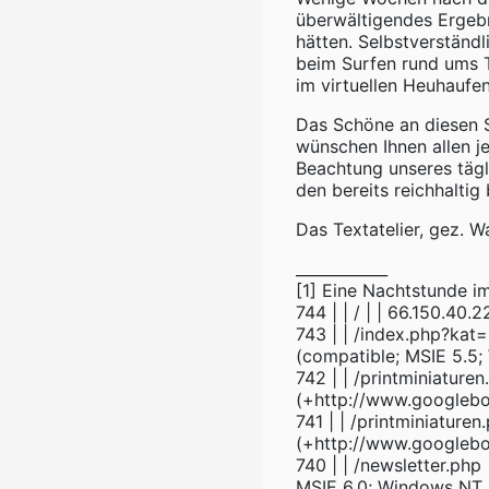
überwältigendes Ergebn
hätten. Selbstverständl
beim Surfen rund ums T
im virtuellen Heuhaufen
Das Schöne an diesen 
wünschen Ihnen allen je
Beachtung unseres täg
den bereits reichhalti
Das Textatelier, gez. W
____________
[1] Eine Nachtstunde 
744 | | / | | 66.150.40
743 | | /index.php?kat
(compatible; MSIE 5.5;
742 | | /printminiature
(+http://www.googlebot
741 | | /printminiature
(+http://www.googlebot
740 | | /newsletter.php 
MSIE 6.0; Windows NT 5