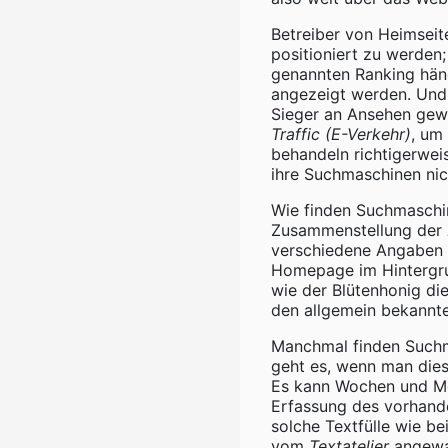
Betreiber von Heimsei
positioniert zu werden
genannten Ranking häng
angezeigt werden. Und a
Sieger an Ansehen gew
Traffic (E-Verkehr)
, um
behandeln richtigerwei
ihre Suchmaschinen nich
Wie finden Suchmasch
Zusammenstellung der
verschiedene Angaben w
Homepage im Hintergrun
wie der Blütenhonig d
den allgemein bekannt
Manchmal finden Suchm
geht es, wenn man die
Es kann Wochen und Mo
Erfassung des vorhande
solche Textfülle wie be
vom
Textatelier
angewan