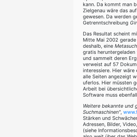
kann. Da kommt man ber
Zielgenau wäre das au
gewesen. Da werden ge
Getrenntschreibung
Gi
Das Resultat scheint m
Mitte Mai 2002 gerade 
deshalb, eine
Metasuch
gratis heruntergeladen
und sammelt deren Erge
verweist auf 57 Dokume
interessiere. Hier wäre 
alle Seiten angezeigt 
uferlos. Hier müssten 
Arbeit bei übersichtlic
Software muss ebenfall
Weitere bekannte und 
Suchmaschinen"
,
www.f
Stärken und Schwächen
Adressen, Bilder, Video
(siehe Informationsbesc
also weit über das We