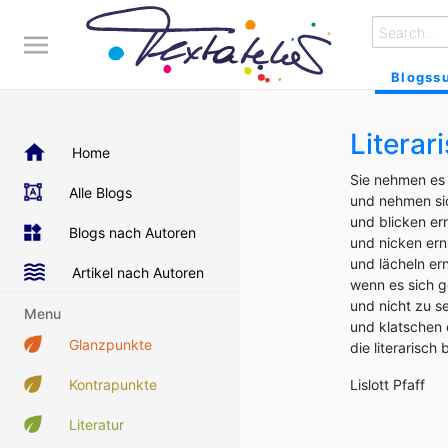
Blogss
Literar
Home
Sie nehmen es 
Alle Blogs
und nehmen si
und blicken er
Blogs nach Autoren
und nicken ern
und lächeln ern
Artikel nach Autoren
wenn es sich g
und nicht zu se
Menu
und klatschen 
Glanzpunkte
die literarisch 
Kontrapunkte
Lislott Pfaff
Literatur