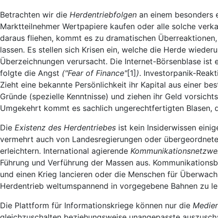
Betrachten wir die
Herdentriebfolgen
an einem besonders e
Marktteilnehmer Wertpapiere kaufen oder alle solche verka
daraus fliehen, kommt es zu dramatischen Überreaktionen,
lassen. Es stellen sich Krisen ein, welche die Herde wied
Überzeichnungen verursacht. Die Internet-Börsenblase ist 
folgte die Angst
("Fear of Finance"
[1]
)
. Investorpanik-Reak
Zieht eine bekannte Persönlichkeit ihr Kapital aus einer b
Gründe (spezielle Kenntnisse) und ziehen ihr Geld vorsicht
Umgekehrt kommt es sachlich ungerechtfertigten Blasen, d
Die
Existenz des Herdentriebes
ist kein Insiderwissen ein
vermehrt auch von Landesregierungen oder übergeordneten
erleichtern. International agierende
Kommunikationsnetzwe
Führung und Verführung der Massen aus. Kommunikationsbe
und einen Krieg lancieren oder die Menschen für Überwa
Herdentrieb weltumspannend in vorgegebene Bahnen zu le
Die Plattform für Informationskriege können nur die
Medie
gleichzuschalten beziehungsweise unangepasste auszuschal