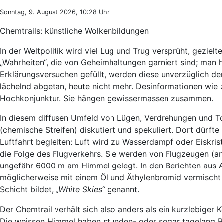
Sonntag, 9. August 2026, 10:28 Uhr
Chemtrails: künstliche Wolkenbildungen
In der Weltpolitik wird viel Lug und Trug versprüht, geziel
„Wahrheiten“, die von Geheimhaltungen garniert sind; man
Erklärungsversuchen gefüllt, werden diese unverzüglich d
lächelnd abgetan, heute nicht mehr. Desinformationen wie 
Hochkonjunktur. Sie hängen gewissermassen zusammen.
In diesem diffusen Umfeld von Lügen, Verdrehungen und T
(chemische Streifen) diskutiert und spekuliert. Dort dürfte
Luftfahrt begleiten: Luft wird zu Wasserdampf oder Eiskris
die Folge des Flugverkehrs. Sie werden von Flugzeugen (
ungefähr 6000 m am Himmel gelegt. In den Berichten aus Am
möglicherweise mit einem Öl und Äthylenbromid vermischt 
Schicht bildet,
„White Skies“
genannt.
Der Chemtrail verhält sich also anders als ein kurzlebiger
Die weissen Himmel haben stunden- oder sogar tagelang Be