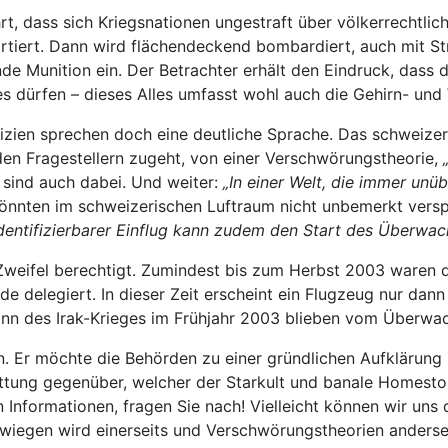
hrt, dass sich Kriegsnationen ungestraft über völkerrecht
rtiert. Dann wird flächendeckend bombardiert, auch mit Str
de Munition ein. Der Betrachter erhält den Eindruck, dass
s dürfen – dieses Alles umfasst wohl auch die Gehirn- und
 Indizien sprechen doch eine deutliche Sprache. Das schweize
en Fragestellern zugeht, von einer Verschwörungstheorie,
sind auch dabei. Und weiter:
„In einer Welt, die immer unüb
önnten im schweizerischen Luftraum nicht unbemerkt versp
t identifizierbarer Einflug kann zudem den Start des Über
Zweifel berechtigt. Zumindest bis zum Herbst 2003 waren d
 delegiert. In dieser Zeit erscheint ein Flugzeug nur dann
eginn des Irak-Krieges im Frühjahr 2003 blieben vom Überw
en. Er möchte die Behörden zu einer gründlichen Aufklärung
attung gegenüber, welcher der Starkult und banale Homesto
 Informationen, fragen Sie nach! Vielleicht können wir un
iegen wird einerseits und Verschwörungstheorien anderseits