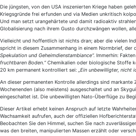
Die jüngsten, von den USA inszenierten Kriege haben gele
Kriegsgründe frei erfunden und via Medien unkritisch kolpo
Und man setzt urangehärtete und damit radioaktiv strahlen
Globalisierung nach ihrem Gusto durchzwängen wollen, alle
Vielleicht und hoffentlich ist nichts dran; aber die vielen
spricht in diesem Zusammenhang in einem Normbrief, der d
Spekulation und Geheimdienstambiance“.
Immerhin: Fakten 
fruchtbaren Boden.“
Chemikalien oder biologische Stoffe k
20 km permanent kontrolliert sei:
„Ein unbewilligter, nich
An dieser permanenten Kontrolle allerdings sind markante 
Wochenenden (also meistens) ausgeschaltet und an Skyguide
eingeschaltet ist. Die unbewilligten Nato-Überflüge zu B
Dieser Artikel erhebt keinen Anspruch auf letzte Wahrheit
Wachsamkeit aufrufen, auch der offiziellen Hofberichterst
Beobachten Sie den Himmel, suchen Sie nach zuverlässigen
was den breiten, manipulierten Massen erzählt oder verschw