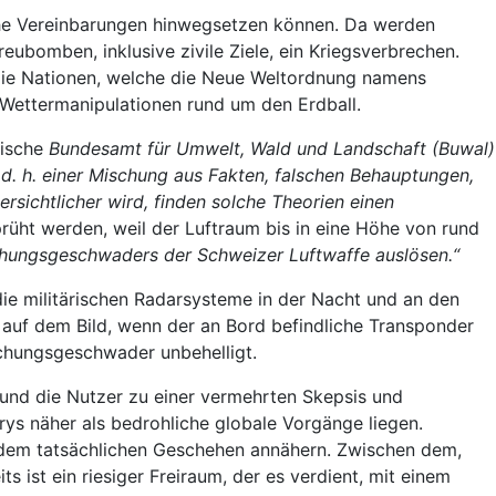
liche Vereinbarungen hinwegsetzen können. Da werden
eubomben, inklusive zivile Ziele, ein Kriegsverbrechen.
 die Nationen, welche die Neue Weltordnung namens
 Wettermanipulationen rund um den Erdball.
rische
Bundesamt für Umwelt, Wald und Landschaft (Buwal)
„d. h. einer Mischung aus Fakten, falschen Behauptungen,
ersichtlicher wird, finden solche Theorien einen
rüht werden, weil der Luftraum bis in eine Höhe von rund
wachungsgeschwaders der Schweizer Luftwaffe auslösen.“
ie militärischen Radarsysteme in der Nacht und an den
 auf dem Bild, wenn der an Bord befindliche Transponder
achungsgeschwader unbehelligt.
 und die Nutzer zu einer vermehrten Skepsis und
rys näher als bedrohliche globale Vorgänge liegen.
s dem tatsächlichen Geschehen annähern. Zwischen dem,
 ist ein riesiger Freiraum, der es verdient, mit einem