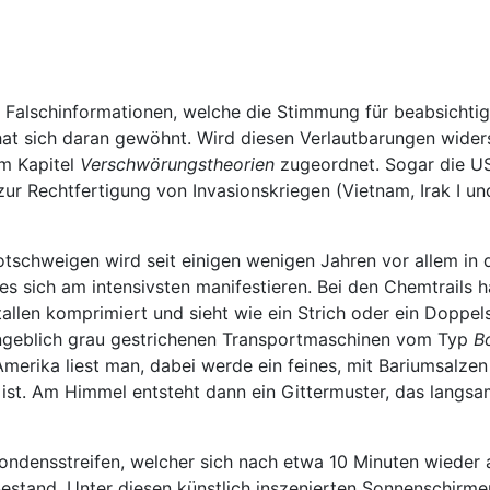
te Falschinformationen, welche die Stimmung für beabsichtig
 hat sich daran gewöhnt. Wird diesen Verlautbarungen wid
em Kapitel
Verschwörungstheorien
zugeordnet. Sogar die U
zur Rechtfertigung von Invasionskriegen (Vietnam, Irak I u
otschweigen wird seit einigen wenigen Jahren vor allem 
 es sich am intensivsten manifestieren. Bei den Chemtrails h
tallen komprimiert und sieht wie ein Strich oder ein Doppel
angeblich grau gestrichenen Transportmaschinen vom Typ
B
erika liest man, dabei werde ein feines, mit Bariumsalzen
ist. Am Himmel entsteht dann ein Gittermuster, das langs
 Kondensstreifen, welcher sich nach etwa 10 Minuten wieder
stand. Unter diesen künstlich inszenierten Sonnenschirmen