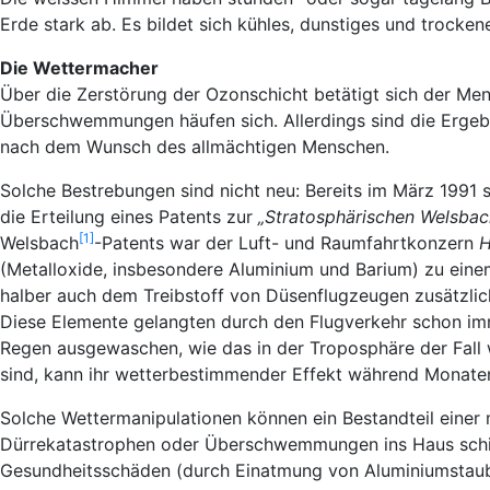
Erde stark ab. Es bildet sich kühles, dunstiges und trocke
Die Wettermacher
Über die Zerstörung der Ozonschicht betätigt sich der Mens
Überschwemmungen häufen sich. Allerdings sind die Ergebni
nach dem Wunsch des allmächtigen Menschen.
Solche Bestrebungen sind nicht neu: Bereits im März 1991
die Erteilung eines Patents zur
„Stratosphärischen Welsba
[1]
Welsbach
-Patents war der Luft- und Raumfahrtkonzern
H
(Metalloxide, insbesondere Aluminium und Barium) zu einem
halber auch dem Treibstoff von Düsenflugzeugen zusätzlic
Diese Elemente gelangten durch den Flugverkehr schon imm
Regen ausgewaschen, wie das in der Troposphäre der Fall 
sind, kann ihr wetterbestimmender Effekt während Monaten
Solche Wettermanipulationen können ein Bestandteil eine
Dürrekatastrophen oder Überschwemmungen ins Haus schick
Gesundheitsschäden (durch Einatmung von Aluminiumstaub)