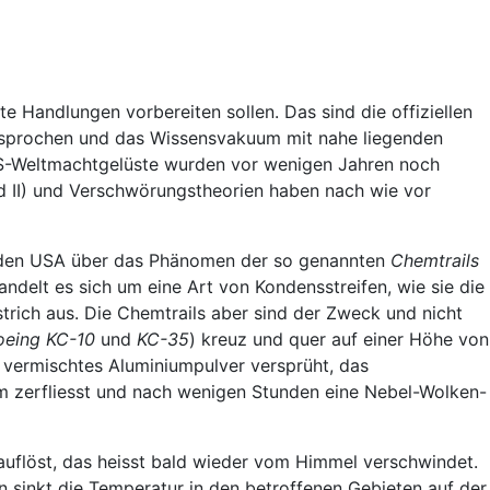
te Handlungen vorbereiten sollen. Das sind die offiziellen
ersprochen und das Wissensvakuum mit nahe liegenden
S-Weltmachtgelüste wurden vor wenigen Jahren noch
nd II) und Verschwörungstheorien haben nach wie vor
in den USA über das Phänomen der so genannten
Chemtrails
andelt es sich um eine Art von Kondensstreifen, wie sie die
strich aus. Die Chemtrails aber sind der Zweck und nicht
oeing KC-10
und
KC-35
) kreuz und quer auf einer Höhe von
 vermischtes Aluminiumpulver versprüht, das
am zerfliesst und nach wenigen Stunden eine Nebel-Wolken-
 auflöst, das heisst bald wieder vom Himmel verschwindet.
 sinkt die Temperatur in den betroffenen Gebieten auf der