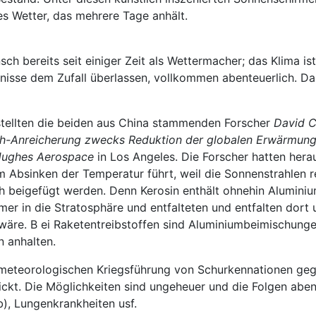
nes Wetter, das mehrere Tage anhält.
ch bereits seit einiger Zeit als Wettermacher; das Klima i
sse dem Zufall überlassen, vollkommen abenteuerlich. Das 
 stellten die beiden aus China stammenden Forscher
David 
ch-Anreicherung zwecks Reduktion der globalen Erwärmung
ughes Aerospace
in Los Angeles. Die Forscher hatten her
 Absinken der Temperatur führt, weil die Sonnenstrahlen re
h beigefügt werden. Denn Kerosin enthält ohnehin Aluminiu
er in die Stratosphäre und entfalteten und entfalten dort
wäre. B ei Raketentreibstoffen sind Aluminiumbeimischunge
 anhalten.
r meteorologischen Kriegsführung von Schurkennationen ge
t. Die Möglichkeiten sind ungeheuer und die Folgen aben
, Lungenkrankheiten usf.