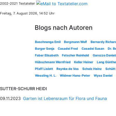
2002-2021 Textatelier
Freitag, 7. August 2026, 14:52 Uhr
Blogs nach Autoren
Baschnonga Emil
Bergmann Wolf
Bernardy Richar
Burger Sonja
Casadei Fred
Casadei Susan
Dr. B
Faber Elisabeth
Fetscher Reinhold
Garozzo Daniel
Hübschmann Wernfried
Keller Heiner
Lang Günthe
Pfaff Lislott
Reynke de Vos
Scholz Heinz
Schütt
Wessling H. L.
Widmer Hans-Peter
Wyss Daniel
SUTTER-SCHURR HEIDI
09.11.2023
Garten ist Lebensraum für Flora und Fauna