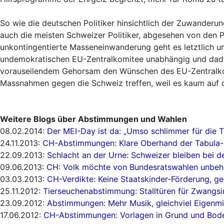
So wie die deutschen Politiker hinsichtlich der Zuwander
auch die meisten Schweizer Politiker, abgesehen von den Pol
unkontingentierte Masseneinwanderung geht es letztlich u
undemokratischen EU-Zentralkomitee unabhängig und dadurc
vorauseilendem Gehorsam den Wünschen des EU-Zentralkomi
Massnahmen gegen die Schweiz treffen, weil es kaum auf d
Weitere Blogs über Abstimmungen und Wahlen
08.02.2014:
Der MEI-Day ist da: „Umso schlimmer für die 
24.11.2013:
CH-Abstimmungen: Klare Oberhand der Tabula
22.09.2013:
Schlacht an der Urne: Schweizer bleiben bei d
09.06.2013:
CH: Volk möchte von Bundesratswahlen unbehel
03.03.2013:
CH-Verdikte: Keine Staatskinder-Förderung, 
25.11.2012:
Tierseuchenabstimmung: Stalltüren für Zwangsi
23.09.2012:
Abstimmungen: Mehr Musik, gleichviel Eigenm
17.06.2012:
CH-Abstimmungen: Vorlagen in Grund und Bod