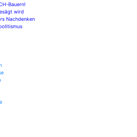
 CH-Bauern!
esägt wird
bers Nachdenken
olitismus
n
se
m
e