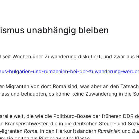
ismus unabhängig bleiben
rd seit Wochen über Zuwanderung diskutiert, und zwar aus 
-aus-bulgarien-und-rumaenien-bei-der-zuwanderung-werde
l der Migranten von dort Roma sind, was aber an den Tatsac
ass und behaupten, es könne keine Zuwanderung in die So
rallelwelt, die wie die Politbüro-Bosse der früheren DDR d
 Krankenschwester, die in die deutschen Steuer- und Sozia
 Migranten
Roma
. In den Herkunftsländern
Rumänien
und
Bu
 sie gelten als Bürger zweiter Klasse.