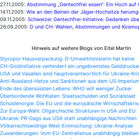
27.11.2005:
Abstimmung „Gentechfrei essen“: Ein Hoch auf
14.11.2005:
Wie an den Beinen der Jäger-Hochsitze herumg
09.11.2005:
Schweizer Gentechfrei-Initiative: Gedanken ü
26.09.2005:
D und CH: Wahlen, Abstimmungen und Kosmop
Hinweis auf weitere Blogs von Eitel Martin
Styropor-Hausverpackung: D-Umweltministerin hat keine
CH-Goldinitiative verhindert ein ungebremstes Gelddrucke
USA und Vasallen sind hauptverantwortlich für Ukraine-Kri
Anti-Russland-Hetze und Sanktionen aus dem US-Imperiu
Ende des übersüssten Lebens: WHO will weniger Zucker
Überbordende Wohltaten: Staatsschulden und Sozialstaat
Schuldenorgie: Die EU und die europäische Wirtschaftskris
Zur Europa-Wahl: Oligarchische Strukturen in USA und EU
Ukraine: PR-Gags aus USA statt unabhängige Nachrichten
Völkerrechtswidrige West-Einmischung: Ukraine-Analyse
Zuwanderungen: Vom EU-Zentralismus unabhängig bleiben