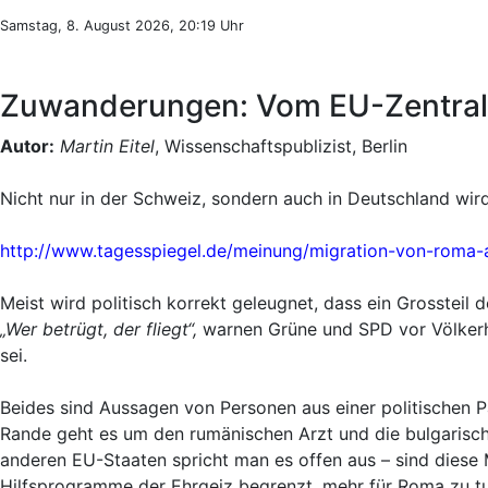
Samstag, 8. August 2026, 20:19 Uhr
Zuwanderungen: Vom EU-Zentral
Autor:
Martin Eitel
, Wissenschaftspublizist, Berlin
Nicht nur in der Schweiz, sondern auch in Deutschland wi
http://www.tagesspiegel.de/meinung/migration-von-roma
Meist wird politisch korrekt geleugnet, dass ein Grosstei
„Wer betrügt, der fliegt“,
warnen Grüne und SPD vor Völkerh
sei.
Beides sind Aussagen von Personen aus einer politischen Pa
Rande geht es um den rumänischen Arzt und die bulgarische
anderen EU-Staaten spricht man es offen aus – sind diese
Hilfsprogramme der Ehrgeiz begrenzt, mehr für Roma zu tun;