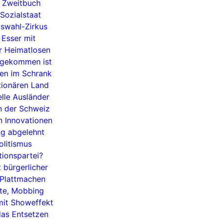
 Zweitbuch
Sozialstaat
tswahl-Zirkus
Esser mit
r Heimatlosen
n gekommen ist
en im Schrank
tionären Land
elle Ausländer
n der Schweiz
 Innovationen
ng abgelehnt
litismus
ionspartei?
 bürgerlicher
 Plattmachen
tte, Mobbing
mit Showeffekt
as Entsetzen