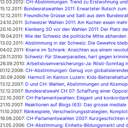
12.03.2012:
CH-Abstimmungen: Trend zu Erstwohnung und
15.12.2011:
Bundesratswahlen 2011: Erwarteter Rutsch zum 
12.12.2011:
Freundliche Grüsse und Salti aus dem Bundesra
24.10.2011:
Schweizer Wahlen 2011: Am Kuchen essen mehr 
20.10.2011:
Kienberg SO vor den Wahlen 2011: Der Platz de
19.04.2011:
Wie der Schweiz die politische Mitte abhande
13.02.2011:
Abstimmung in der Schweiz: Die Gewehre bleib
04.02.2011:
Knarre im Schrank: Ansichten aus einem revolu
28.11.2010:
Schweiz: Für Steuerparadies, hart gegen krimin
26.09.2010:
Arbeitslosenversicherungs-Ja: Rösti-Sonntag i
01.12.2008:
CH-Abstimmungen: Genug von globalisierenden
30.09.2008:
HarmoS im Kanton Luzern: Kids-Batteriehaltu
13.12.2007:
D und CH: Wahlen, Abstimmungen und Kosmopo
12.12.2007:
Bundesratswahl CH 07: Schaffung einer Opposit
22.10.2007:
CH-Parlamentswahlen: Elegant und konkordant
21.10.2007:
Reaktionen auf Blogs (63): Das grosse mediale
11.10.2007:
Ränkespiele, Verschwörungsstrategien, Komplo
18.09.2007:
CH-Parlamentswahlen 2007: Kurzgeschichten 
21.05.2006:
CH-Abstimmung: Einheits-Bildungsmarkt und d