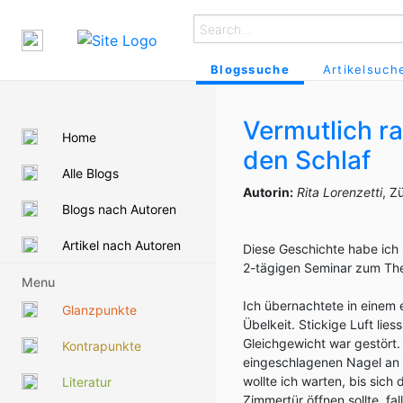
Blogssuche
Artikelsuch
Vermutlich r
Home
den Schlaf
Alle Blogs
Autorin:
Rita Lorenzetti
, Z
Blogs nach Autoren
Artikel nach Autoren
Diese Geschichte habe ich
2-tägigen Seminar zum T
Menu
Ich übernachtete in einem 
Glanzpunkte
Übelkeit. Stickige Luft lie
Gleichgewicht war gestört.
Kontrapunkte
eingeschlagenen Nagel an
wollte ich warten, bis sich 
Literatur
Zimmertür öffnen sollte, fa