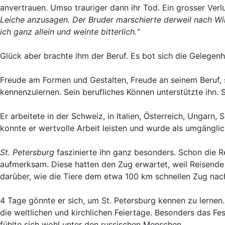
anvertrauen. Umso trauriger dann ihr Tod. Ein grosser Verl
Leiche anzusagen. Der Bruder marschierte derweil nach Wild
ich ganz allein und weinte bitterlich.“
Glück aber brachte ihm der Beruf. Es bot sich die Gelegenh
Freude am Formen und Gestalten, Freude an seinem Beruf, si
kennenzulernen. Sein berufliches Können unterstützte ihn
Er arbeitete in der Schweiz, in Italien, Österreich, Ungarn
konnte er wertvolle Arbeit leisten und wurde als umgängli
St. Petersburg
faszinierte ihn ganz besonders. Schon die 
aufmerksam. Diese hatten den Zug erwartet, weil Reisend
darüber, wie die Tiere dem etwa 100 km schnellen Zug nachj
4 Tage gönnte er sich, um St. Petersburg kennen zu lernen. 
die weltlichen und kirchlichen Feiertage. Besonders das Fe
fühlte sich wohl unter den russischen Menschen.