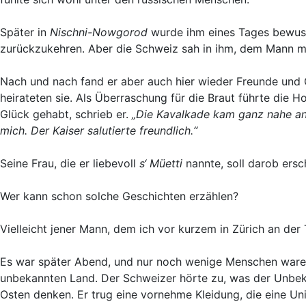
Später in
Nischni-Nowgorod
wurde ihm eines Tages bewusst
zurückzukehren. Aber die Schweiz sah in ihm, dem Mann m
Nach und nach fand er aber auch hier wieder Freunde und Ge
heirateten sie. Als Überraschung für die Braut führte die 
Glück gehabt, schrieb er.
„Die Kavalkade kam ganz nahe an 
mich. Der Kaiser salutierte freundlich.“
Seine Frau, die er liebevoll
s‘ Müetti
nannte, soll darob ersc
Wer kann schon solche Geschichten erzählen?
Vielleicht jener Mann, dem ich vor kurzem in Zürich an de
Es war später Abend, und nur noch wenige Menschen waren 
unbekannten Land. Der Schweizer hörte zu, was der Unbekan
Osten denken. Er trug eine vornehme Kleidung, die eine U