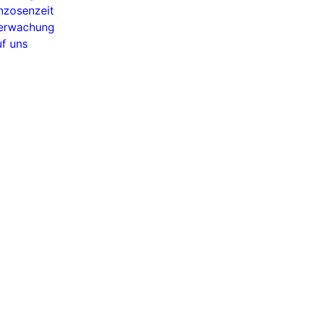
nzosenzeit
berwachung
uf uns