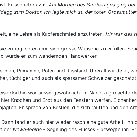
ust. Er schrieb dazu:
„Am Morgen des Sterbetages ging der 
egg zum Doktor. Ich legte mich zu der toten Grossmutter ins
eit, eine Lehre als Kupferschmied anzutreten.
Mir war das r
e ermöglichten ihm, sich grosse Wünsche zu erfüllen. Schon
. So wurde er zum wandernden Handwerker.
, Serbien, Rumänien, Polen und Russland. Überall wurde er, w
cher, tüchtiger und auch als sparsamer Schweizer geschätzt
Reise dorthin war aussergewöhnlich. Im Nachtzug machte d
e hier Knochen und Brot aus den Fenstern werfen. Eichenb
agten. Er sprach von Bestien, die sich rauften und den Art
Dann fand er auch hier wieder rasch eine gute Arbeit. Ihn b
st der
Newa-Weihe
- Segnung des Flusses - bewegte ihn. Er