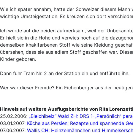
Wie ich später annahm, hatte der Schweizer diesem Mann ve
wichtige Umsteigestation. Es kreuzen sich dort verschieden
Ich wurde auf die beiden aufmerksam, weil der Unbekannte 
Er hielt sie in die Höhe und verwies noch auf die dazugehö
demselben khakifarbenen Stoff wie seine Kleidung geschaff
übersehen, dass sie aus edlem Stoff geschaffen war. Dieser 
Kinder geboren.
Dann fuhr Tram Nr. 2 an der Station ein und entführte ihn.
Wer war dieser Fremde? Ein Eichenberger aus der heutigen Z
Hinweis auf weitere Ausflugsberichte von Rita Lorenzett
25.02.2006:
„Bleichibeiz“ Wald ZH: DRS 1-„Persönlich“ pers
03.01.2007:
Küche aus Persien: Rezepte und spannende Ge
07.06.2007
:
Wallis CH: Heinzelmännchen und Himmelsersc