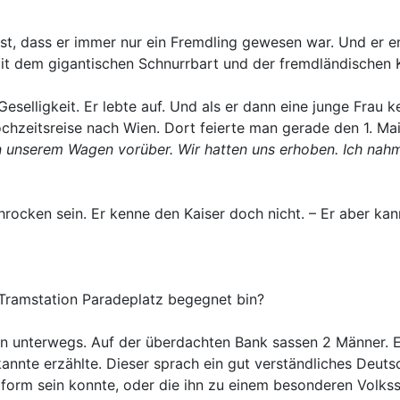
, dass er immer nur ein Fremdling gewesen war. Und er ents
it dem gigantischen Schnurrbart und der fremdländischen 
selligkeit. Er lebte auf. Und als er dann eine junge Frau k
Hochzeitsreise nach Wien. Dort feierte man gerade den 1. M
unserem Wagen vorüber. Wir hatten uns erhoben. Ich nahm 
hrocken sein. Er kenne den Kaiser doch nicht. – Er aber kan
r Tramstation Paradeplatz begegnet bin?
unterwegs. Auf der überdachten Bank sassen 2 Männer. Ein
nte erzählte. Dieser sprach ein gut verständliches Deutsc
niform sein konnte, oder die ihn zu einem besonderen Volk