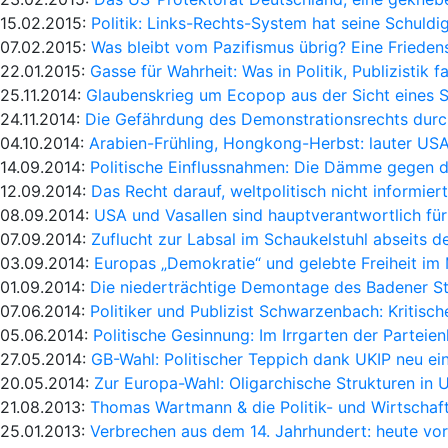
15.02.2015:
Politik: Links-Rechts-System hat seine Schuldi
07.02.2015:
Was bleibt vom Pazifismus übrig? Eine Friedens
22.01.2015:
Gasse für Wahrheit: Was in Politik, Publizistik fa
25.11.2014:
Glaubenskrieg um Ecopop aus der Sicht eines S
24.11.2014:
Die Gefährdung des Demonstrationsrechts durc
04.10.2014:
Arabien-Frühling, Hongkong-Herbst: lauter US
14.09.2014:
Politische Einflussnahmen: Die Dämme gegen di
12.09.2014:
Das Recht darauf, weltpolitisch nicht informiert
08.09.2014:
USA und Vasallen sind hauptverantwortlich für
07.09.2014:
Zuflucht zur Labsal im Schaukelstuhl abseits d
03.09.2014:
Europas „Demokratie“ und gelebte Freiheit im M
01.09.2014:
Die niederträchtige Demontage des Badener 
07.06.2014:
Politiker und Publizist Schwarzenbach: Kritisc
05.06.2014:
Politische Gesinnung: Im Irrgarten der Parteie
27.05.2014:
GB-Wahl: Politischer Teppich dank UKIP neu ei
20.05.2014:
Zur Europa-Wahl: Oligarchische Strukturen in
21.08.2013:
Thomas Wartmann & die Politik- und Wirtschaf
25.01.2013:
Verbrechen aus dem 14. Jahrhundert: heute vor