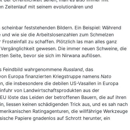
en Zeitenlauf mit seinem evolutionären und
cheinbar feststehenden Bildern. Ein Beispiel: Während
 und wie sie die Arbeitslosenzahlen zum Schmelzen
rosteinfall zu schaffen. Plötzlich las man alles ganz
r Vergänglichkeit gewesen. Die immer neuen Schweine, die
en Seite, bevor sie sich im Nirwana auflösen.
 als Feindbild wahrgenommene
Russland
, das
von Europa finanzierten Kriegstruppe namens
Nato
en, die insbesondere die debilen US-Vasallen in Europa
infuhr von Landwirtschaftsprodukten aus der
U löste das Leiden der betroffenen Bauern, die auf ihren
in, liessen keinen schädigenden Trick aus, und es sah nach
merikanischen Ratingagenturen, die willfährige Werkzeuge
sische Papiere gnadenlos auf Schrott herunter, ein