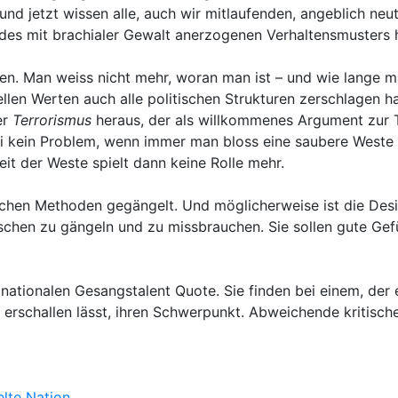
d jetzt wissen alle, auch wir mitlaufenden, angeblich neut
n des mit brachialer Gewalt anerzogenen Verhaltensmusters 
orben. Man weiss nicht mehr, woran man ist – und wie lange
rellen Werten auch alle politischen Strukturen zerschlagen
er
Terrorismus
heraus, der als willkommenes Argument zur 
i kein Problem, wenn immer man bloss eine saubere Weste 
it der Weste spielt dann keine Rolle mehr.
rlichen Methoden gegängelt. Und möglicherweise ist die Des
chen zu gängeln und zu missbrauchen. Sie sollen gute Gefü
ationalen Gesangstalent Quote. Sie finden bei einem, der e
erschallen lässt, ihren Schwerpunkt. Abweichende kritisch
lte Nation