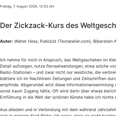
Freitag, 7. August 2026, 12:53 Uhr
Der Zickzack-Kurs des Weltgesch
Autor:
Walter Hess
, Publizist (Textatelier.com), Biberstein
Ich nehme für mich in Anspruch, das Weltgeschehen im Klei
Detail aufzeigen, nutze Fernsehsendungen, etwa solche vo
Radio-Stationen – und zwar nicht nur westliche, die verb
blättere ich im Nachhinein Zeitungen und Zeitschriften dur
empfinde. Abgerundet wird diese Informationensammlung dur
sonst kaum Zugang hätte. Oft wird darin über etwas berich
Entführung in die Welt der schönen Künste habe ich nichts
Aus alledem und in Verbindung mit dem während Jahrzehnt
sich in meinem Kopf Bilder. Ich weiss, dass sie nicht hunde