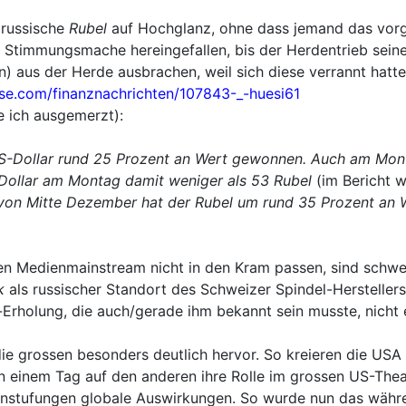
r russische
Rubel
auf Hochglanz, ohne dass jemand das vorge
 Stimmungsmache hereingefallen, bis der Herdentrieb seine
 aus der Herde ausbrachen, weil sich diese verrannt hatte
se.com/finanznachrichten/107843-_-huesi61
e ich ausgemerzt):
Dollar rund 25 Prozent an Wert gewonnen. Auch am Montag (
Dollar am Montag damit weniger als 53 Rubel
(im Bericht w
von Mitte Dezember hat der Rubel um rund 35 Prozent an 
nen Medienmainstream nicht in den Kram passen, sind sch
k
als russischer Standort des Schweizer Spindel-Hersteller
Erholung, die auch/gerade ihm bekannt sein musste, nicht 
ie grossen besonders deutlich hervor. So kreieren die USA
inem Tag auf den anderen ihre Rolle im grossen US-Theater
Einstufungen globale Auswirkungen. So wurde nun das währ