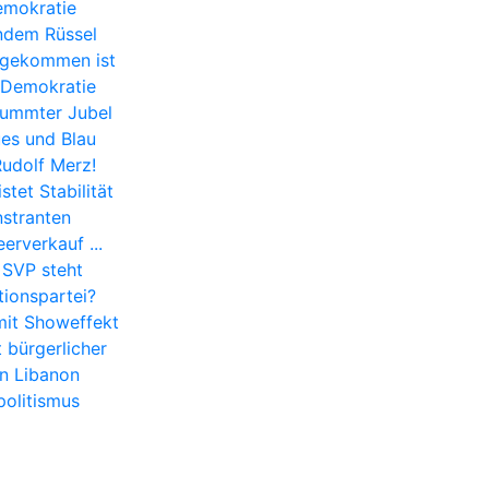
Demokratie
lndem Rüssel
n gekommen ist
 Demokratie
tummter Jubel
ues und Blau
udolf Merz!
tet Stabilität
stranten
erverkauf ...
 SVP steht
ionspartei?
mit Showeffekt
 bürgerlicher
en Libanon
olitismus