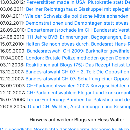
13.03.2012:
Perversitäten made in USA: Plutokratie statt 
03.06.2011:
Berliner Reichtagshaus: Glaskuppel mit spiege
19.04.2011:
Wie der Schweiz die politische Mitte abhande
07.02.2011:
Demonstrationen und Demontagen statt etwas
28.09.2010:
Departementsrochade im CH-Bundesrat: Vers
24.08.2010:
111 Jahre BVB: Erinnerungen, Begegnungen, Bl
15.07.2010:
Halten Sie noch etwas durch, Bundesrat Hans-R
16.09.2009:
Bundesratswahl CH 2009: Burkhalter gewährleis
17.04.2009:
London: Brutale Polizeimethoden gegen Demon
03.11.2008:
Reaktionen auf Blogs (75): Das Rezept heisst Le
13.12.2007:
Bundesratswahl CH 07 – 2. Teil: Die Opposition
12.12.2007:
Bundesratswahl CH 07: Schaffung einer Opposit
18.09.2007:
CH-Parlamentswahlen 2007: Kurzgeschichten 
22.10.2007:
CH-Parlamentswahlen: Elegant und konkordant
15.07.2006:
Terror-Förderung: Bomben für Palästina und d
26.09.2005:
D und CH: Wahlen, Abstimmungen und Kosmop
Hinweis auf weitere Blogs von Hess Walter
Die unendliche Geschichte der Sondermülldeponie Kölliken