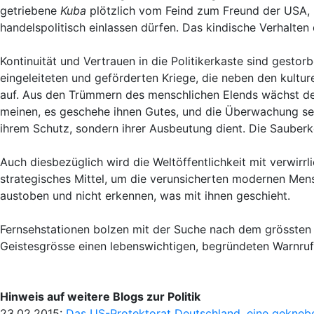
getriebene
Kuba
plötzlich vom Feind zum Freund der USA, un
handelspolitisch einlassen dürfen. Das kindische Verhalte
Kontinuität und Vertrauen in die Politikerkaste sind gest
eingeleiteten und geförderten Kriege, die neben den kultu
auf. Aus den Trümmern des menschlichen Elends wächst d
meinen, es geschehe ihnen Gutes, und die Überwachung se
ihrem Schutz, sondern ihrer Ausbeutung dient. Die Sauberke
Auch diesbezüglich wird die Weltöffentlichkeit mit verwir
strategisches Mittel, um die verunsicherten modernen Mens
austoben und nicht erkennen, was mit ihnen geschieht.
Fernsehstationen bolzen mit der Suche nach dem grössten n
Geistesgrösse einen lebenswichtigen, begründeten Warnruf 
Hinweis auf weitere Blogs zur Politik
23.02.2015:
Das US-Protektorat Deutschland, eine geknebe