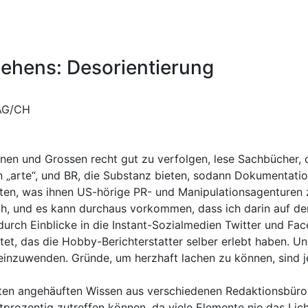
ehens: Desorientierung
 AG/CH
nen und Grossen recht gut zu verfolgen, lese Sachbücher, d
n „arte“, und BR, die Substanz bieten, sodann Dokumentati
reiten, was ihnen US-hörige PR- und Manipulationsagentur
ch, und es kann durchaus vorkommen, dass ich darin auf den
ch Einblicke in die Instant-Sozialmedien Twitter und Face
tet, das die Hobby-Berichterstatter selber erlebt haben. U
 einzuwenden. Gründe, um herzhaft lachen zu können, sind 
en angehäuften Wissen aus verschiedenen Redaktionsbüros
rtprozentig zutreffen können, da viele Elemente nie das Lic