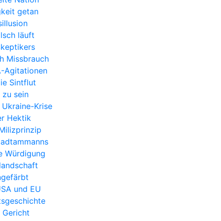
gkeit getan
illusion
lsch läuft
keptikers
h Missbrauch
A-Agitationen
e Sintflut
 zu sein
 Ukraine-Krise
er Hektik
ilizprinzip
Stadtammanns
he Würdigung
nlandschaft
ngefärbt
 USA und EU
tsgeschichte
 Gericht