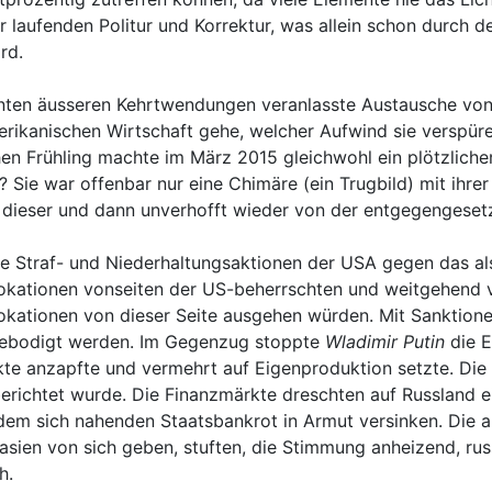
r laufenden Politur und Korrektur, was allein schon durch d
rd.
nten äusseren Kehrtwendungen veranlasste Austausche von s
ikanischen Wirtschaft gehe, welcher Aufwind sie verspüre
 Frühling machte im März 2015 gleichwohl ein plötzlicher F
 Sie war offenbar nur eine Chimäre (ein Trugbild) mit ihre
ieser und dann unverhofft wieder von der entgegengesetzt
nd die Straf- und Niederhaltungsaktionen der USA gegen das
kationen vonseiten der US-beherrschten und weitgehend 
rovokationen von dieser Seite ausgehen würden. Mit Sanktion
 gebodigt werden. Im Gegenzug stoppte
Wladimir Putin
die E
e anzapfte und vermehrt auf Eigenproduktion setzte. Die E
 berichtet wurde. Die Finanzmärkte dreschten auf Russland e
em sich nahenden Staatsbankrot in Armut versinken. Die a
tasien von sich geben, stuften, die Stimmung anheizend, rus
h.