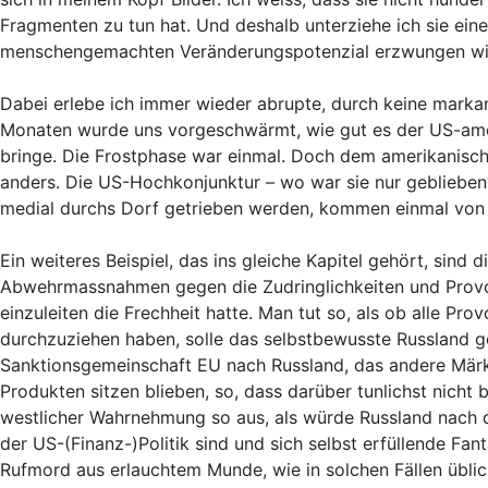
Fragmenten zu tun hat. Und deshalb unterziehe ich sie eine
menschengemachten Veränderungspotenzial erzwungen wi
Dabei erlebe ich immer wieder abrupte, durch keine marka
Monaten wurde uns vorgeschwärmt, wie gut es der US-amer
bringe. Die Frostphase war einmal. Doch dem amerikanischen
anders. Die US-Hochkonjunktur – wo war sie nur geblieben?
medial durchs Dorf getrieben werden, kommen einmal von d
Ein weiteres Beispiel, das ins gleiche Kapitel gehört, si
Abwehrmassnahmen gegen die Zudringlichkeiten und Provo
einzuleiten die Frechheit hatte. Man tut so, als ob alle P
durchzuziehen haben, solle das selbstbewusste Russland
Sanktionsgemeinschaft EU nach Russland, das andere Märkt
Produkten sitzen blieben, so, dass darüber tunlichst nicht
westlicher Wahrnehmung so aus, als würde Russland nach d
der US-(Finanz-)Politik sind und sich selbst erfüllende Fan
Rufmord aus erlauchtem Munde, wie in solchen Fällen üblic