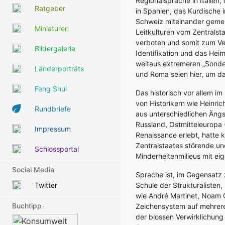
Regionalsprache in Italien
Ratgeber
in Spanien, das Kurdische 
Schweiz miteinander gemei
Miniaturen
Leitkulturen vom Zentralst
verboten und somit zum Veh
Bildergalerie
Identifikation und das Hei
weitaus extremeren „Sonder
Länderporträts
und Roma seien hier, um da
Feng Shui
Das historisch vor allem im
von Historikern wie Heinric
Rundbriefe
aus unterschiedlichen Ängs
Russland, Ostmitteleuropa 
Impressum
Renaissance erlebt, hatte 
Zentralstaates störende 
Schlossportal
Minderheitenmilieus mit e
Social Media
Sprache ist, im Gegensatz 
Twitter
Schule der Strukturalisten,
wie André Martinet, Noam 
Buchtipp
Zeichensystem auf mehrer
der blossen Verwirklichung