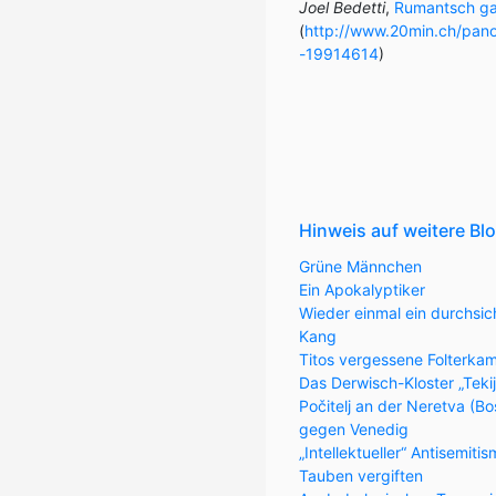
Joel Bedetti
,
Rumantsch gal
(
http://www.20min.ch/pano
-19914614
)
Hinweis auf weitere Bl
Grüne Männchen
Ein Apokalyptiker
Wieder einmal ein durchsic
Kang
Titos vergessene Folterka
Das Derwisch-Kloster „Teki
Počitelj an der Neretva (
gegen Venedig
„Intellektueller“ Antisemiti
Tauben vergiften