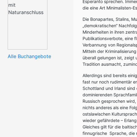
Esperanto sprechen. Imme
die eine Art Minimalisten-E
Die Bonapartes, Stalins, M
„demokratischen“ Nachfolg
Minderheiten in ihren zentr
Publikationsverbote, eine 
Verbannung von Regionalsp
Mitteln der Kriminalisierun
Alle Buchangebote
überall gelungen ist, zeig
Tradition ausmacht, zumind
Allerdings sind bereits e
fast nur noch rudimentär er
Schottland und Irland sind 
dominierenden Sprachfamilie
Russisch gesprochen wird,
nichts anderes als eine F
ostslawischen Kultursprache
wieder gefährdete – Erlan
Gleiches gilt für die baltis
finnugrische
Sprache, die 