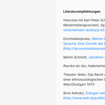
Literaturempfehlungen
Interview mit Karl-Peter S
Minderheitensprachen)
, Sp
verschwinden-lautlos/a-4
Euromaidanpress
,
Welche S
Sprache: Eine Chronik der 
(
http://de.euromaidanpres
Martin Schmidt
,
Jakobiner 
Reynke de Vos
, Italienisch
Theodor Veiter
, Das Recht 
einer ethnosoziologischen 
Wien/Stuttgart 1970
Boris Kalnoky
,
Erdogan zwin
(
http://www.welt.de/politi