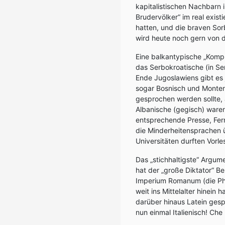
kapitalistischen Nachbarn 
Brudervölker“ im real exis
hatten, und die braven Sor
wird heute noch gern von d
Eine balkantypische „Kompr
das Serbokroatische (in Se
Ende Jugoslawiens gibt es j
sogar Bosnisch und Montene
gesprochen werden sollte,
Albanische (gegisch) ware
entsprechende Presse, Fer
die Minderheitensprachen ü
Universitäten durften Vorl
Das „stichhaltigste“ Argum
hat der „große Diktator“ B
Imperium Romanum (die Pha
weit ins Mittelalter hinei
darüber hinaus Latein gesp
nun einmal Italienisch! Che 