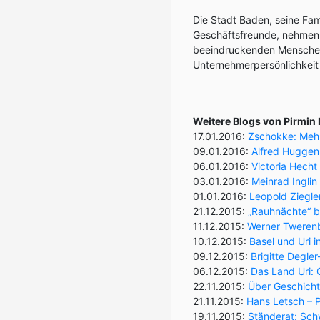
Die Stadt Baden, seine Fam
Geschäftsfreunde, nehmen
beeindruckenden Menschen
Unternehmerpersönlichkeit
Weitere Blogs von Pirmin
17.01.2016:
Zschokke: Mehr
09.01.2016:
Alfred Huggen
06.01.2016:
Victoria Hech
03.01.2016:
Meinrad Inglin
01.01.2016:
Leopold Ziegle
21.12.2015:
„Rauhnächte“ b
11.12.2015:
Werner Twerenb
10.12.2015:
Basel und Uri 
09.12.2015:
Brigitte Degler
06.12.2015:
Das Land Uri: 
22.11.2015:
Über Geschichts
21.11.2015:
Hans Letsch – Po
19.11.2015:
Ständerat: Schw