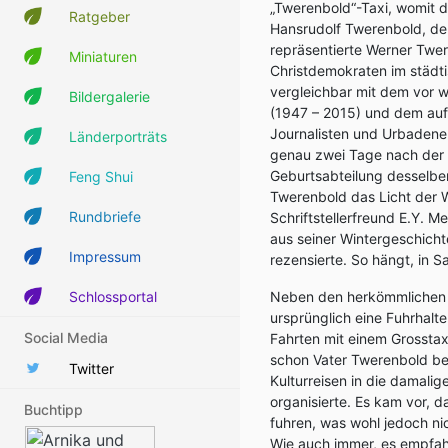
„Twerenbold“-Taxi, womit d
Ratgeber
Hansrudolf Twerenbold, de
repräsentierte Werner Twer
Miniaturen
Christdemokraten im städti
vergleichbar mit dem vor 
Bildergalerie
(1947 – 2015) und dem au
Journalisten und Urbadener
Länderporträts
genau zwei Tage nach der 
Geburtsabteilung desselbe
Feng Shui
Twerenbold das Licht der 
Rundbriefe
Schriftstellerfreund E.Y. 
aus seiner Wintergeschicht
Impressum
rezensierte. So hängt, in 
Schlossportal
Neben den herkömmlichen 
ursprünglich eine Fuhrhalte
Social Media
Fahrten mit einem Grosstaxi
schon Vater Twerenbold be
Twitter
Kulturreisen in die damalige
organisierte. Es kam vor, 
Buchtipp
fuhren, was wohl jedoch ni
Wie auch immer, es empfahl