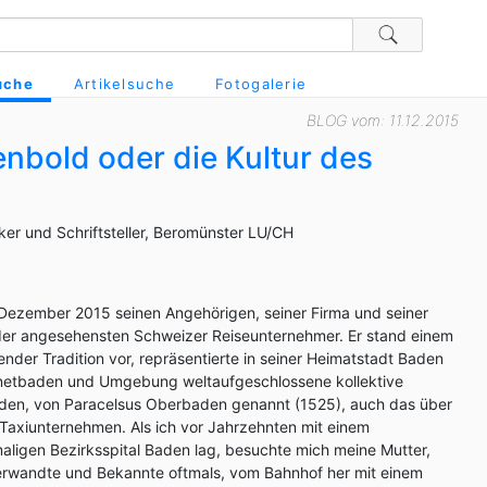
uche
Artikelsuche
Fotogalerie
BLOG vom: 11.12.2015
nbold oder die Kultur des
riker und Schriftsteller, Beromünster LU/CH
Dezember 2015 seinen Angehörigen, seiner Firma und seiner
 der angesehensten Schweizer Reiseunternehmer. Er stand einem
nder Tradition vor, repräsentierte in seiner Heimatstadt Baden
Ennetbaden und Umgebung weltaufgeschlossene kollektive
Baden, von Paracelsus Oberbaden genannt (1525), auch das über
Taxiunternehmen. Als ich vor Jahrzehnten mit einem
ligen Bezirksspital Baden lag, besuchte mich meine Mutter,
erwandte und Bekannte oftmals, vom Bahnhof her mit einem