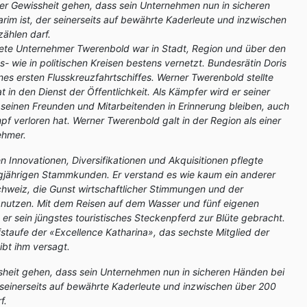
 der Gewissheit gehen, dass sein Unternehmen nun in sicheren
im ist, der seinerseits auf bewährte Kaderleute und inzwischen
zählen darf.
te Unternehmer Twerenbold war in Stadt, Region und über den
s- wie in politischen Kreisen bestens vernetzt. Bundesrätin Doris
nes ersten Flusskreuzfahrtschiffes. Werner Twerenbold stellte
 in den Dienst der Öffentlichkeit. Als Kämpfer wird er seiner
l seinen Freunden und Mitarbeitenden in Erinnerung bleiben, auch
pf verloren hat. Werner Twerenbold galt in der Region als einer
ehmer.
n Innovationen, Diversifikationen und Akquisitionen pflegte
ngjährigen Stammkunden. Er verstand es wie kaum ein anderer
hweiz, die Gunst wirtschaftlicher Stimmungen und der
 nutzen. Mit dem Reisen auf dem Wasser und fünf eigenen
 er sein jüngstes touristisches Steckenpferd zur Blüte gebracht.
fstaufe der «Excellence Katharina», das sechste Mitglied der
eibt ihm versagt.
ssheit gehen, dass sein Unternehmen nun in sicheren Händen bei
 seinerseits auf bewährte Kaderleute und inzwischen über 200
f.