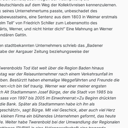
deutschlands auf dem Weg der Kollektivreisen kennenzulernen.
ik seines Unternehmertums passte, unbeschadet des
sbewusstseins, eine Sentenz aus dem 1803 in Weimar erstmals
lm Tell“ von Friedrich Schiller zum Lebensmotto des
rts, Werner, und nicht hinter dich!“ Eine Mahnung an Werner
endären Gattin.
en stadtbekannten Unternehmers schrieb das „Badener
sgabe der Aargauer Zeitung beziehungsweise der
Twerenbolds Tod löst weit über die Region Baden hinaus
stag war der Reiseunternehmer nach einem Verkehrsunfall im
orben. Bestürztt haben ehemalige Weggefährten und Freunde die
:«Ich bin tief traurig. Werner war einer meiner engsten
ch Alt Stadtammann Josef Bürge, der die Stadt von 1985 bis
 sass von 1997 bis 2005 im Einwohnerrat:«Zu Beginn drückten
die Bank. Später als Stadtammann habe ich ihn als
geschätzt», sagt Bürge. Mit viel Geschick, aber auch viel Herz
 kleinen Firma ein blühendes Unternehmen geformt, das heute
e. Weiter habe Twerenbold bei der Umwandlung der Regionalen
ttingen (RVBW) in eine Aktiengesellschaft eine tragende