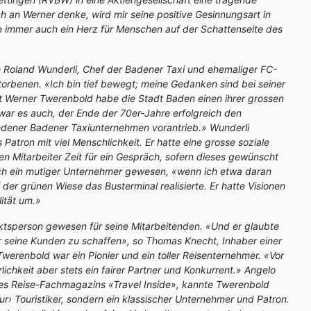
ch an Werner denke, wird mir seine positive Gesinnungsart in
te immer auch ein Herz für Menschen auf der Schattenseite des
e Roland Wunderli, Chef der Badener Taxi und ehemaliger FC-
orbenen. «Ich bin tief bewegt; meine Gedanken sind bei seiner
t Werner Twerenbold habe die Stadt Baden einen ihrer grossen
war es auch, der Ende der 70er-Jahre erfolgreich den
dener Badener Taxiunternehmen vorantrieb.» Wunderli
Patron mit viel Menschlichkeit. Er hatte eine grosse soziale
en Mitarbeiter Zeit für ein Gespräch, sofern dieses gewünscht
auch ein mutiger Unternehmer gewesen, «wenn ich etwa daran
f der grünen Wiese das Busterminal realisierte. Er hatte Visionen
lität um.»
ktsperson gewesen für seine Mitarbeitenden. «Und er glaubte
r seine Kunden zu schaffen», so Thomas Knecht, Inhaber einer
werenbold war ein Pionier und ein toller Reisenternehmer. «Vor
rlichkeit aber stets ein fairer Partner und Konkurrent.» Angelo
s Reise-Fachmagazins «Travel Inside», kannte Twerenbold
nur› Touristiker, sondern ein klassischer Unternehmer und Patron.