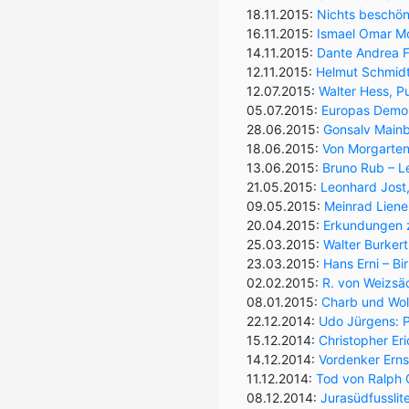
18.11.2015:
Nichts beschöni
16.11.2015:
Ismael Omar Mos
14.11.2015:
Dante Andrea F
12.11.2015:
Helmut Schmidt
12.07.2015:
Walter Hess, Pu
05.07.2015:
Europas Demok
28.06.2015:
Gonsalv Mainb
18.06.2015:
Von Morgarten
13.06.2015:
Bruno Rub – Le
21.05.2015:
Leonhard Jost,
09.05.2015:
Meinrad Liene
20.04.2015:
Erkundungen z
25.03.2015:
Walter Burkert
23.03.2015:
Hans Erni – B
02.02.2015:
R. von Weizsä
08.01.2015:
Charb und Woli
22.12.2014:
Udo Jürgens: P
15.12.2014:
Christopher Er
14.12.2014:
Vordenker Erns
11.12.2014:
Tod von Ralph G
08.12.2014:
Jurasüdfusslit