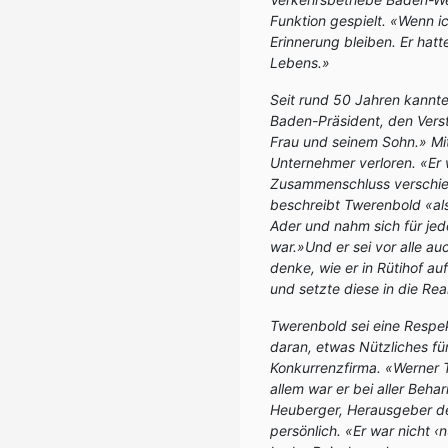
Funktion gespielt. «Wenn i
Erinnerung bleiben. Er hat
Lebens.»
Seit rund 50 Jahren kannt
Baden-Präsident, den Verst
Frau und seinem Sohn.» Mi
Unternehmer verloren. «Er 
Zusammenschluss verschie
beschreibt Twerenbold «als 
Ader und nahm sich für jed
war.»Und er sei vor alle 
denke, wie er in Rütihof au
und setzte diese in die Rea
Twerenbold sei eine Respe
daran, etwas Nützliches fü
Konkurrenzfirma. «Werner T
allem war er bei aller Behar
Heuberger, Herausgeber de
persönlich. «Er war nicht ‹