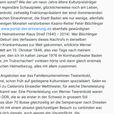
enn sonst? Wie der um neun Jahre ältere Kulturpreisträger
r legendäre Schauspieler, glücklicherweise noch am Leben,
enbold, zeitweilig Fraktionspräsident der einst dominierenden
schen Einwohnerrat, die Stadt Baden wie nur wenige, allenfalls
wenigen Monaten verstorbenen Kasino-Retter Peter Blöchlinger
f
www.portal-der-erinnerung.de
ebenfalls gewürdigten
 Heimatkenner Klaus Streif (1940 – 2014). War Blöchlinger
Geburt des Verfassers dieses Nachrufs in derselben
n Krankenhauses zur Welt gekommen, erblickte Werner
Welt am 15. Oktober 1946, also vier Tage nach meinem
Meyer, den ich im kalten Januar 1976 im Kornhaustheater Baden
e „Im Trubschachen“ vorlesen hörte und dann gleich erstmals
Sachen Heimatbezug, alles mit allem zusammen.
Angeboten war das Familienunternehmen Twerenbold,
rei, schon früh auf gediegene Kulturreisen spezialisiert. Seien es
 zu Calderons Einsiedler Welttheater, für welche Dienstleistung
kannt war. Eine Pionierleistung von Werner Twerenbold waren
 DDR, die er als erster in der Schweiz in grossem Stil
dass über 70 Busse gleichzeitig an die Semperoper nach Dresden
cht mit einem absolut gleichzeitigen Besuch zu verbinden war.
 sich damals, auch wegen der Visumpflicht, die