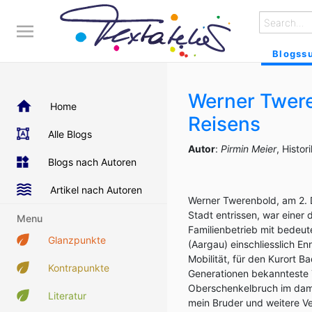
Blogss
Werner Twere
Home
Reisens
Alle Blogs
Autor
:
Pirmin Meier
, Histo
Blogs nach Autoren
Artikel nach Autoren
Werner Twerenbold, am 2. 
Stadt entrissen, war einer
Menu
Familienbetrieb mit bedeute
Glanzpunkte
(Aargau) einschliesslich 
Mobilität, für den Kurort 
Kontrapunkte
Generationen bekannteste 
Oberschenkelbruch im dama
Literatur
mein Bruder und weitere V