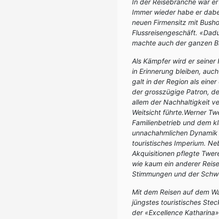
In der Reisebranche war er
Immer wieder habe er dabei
neuen Firmensitz mit Bush
Flussreisengeschäft. «Dadu
machte auch der ganzen B
Als Kämpfer wird er seiner
in Erinnerung bleiben, auc
galt in der Region als eine
der grosszügige Patron, de
allem der Nachhaltigkeit v
Weitsicht führte.Werner Tw
Familienbetrieb und dem kl
unnachahmlichen Dynamik m
touristisches Imperium. Ne
Akquisitionen pflegte Twer
wie kaum ein anderer Reise
Stimmungen und der Schwei
Mit dem Reisen auf dem Was
jüngstes touristisches Ste
der «Excellence Katharina»,