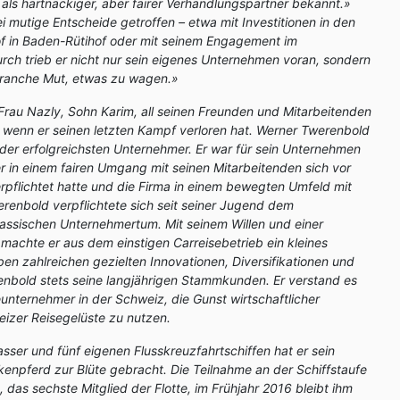
 als hartnäckiger, aber fairer Verhandlungspartner bekannt.»
 mutige Entscheide getroffen – etwa mit Investitionen in den
of in Baden-Rütihof oder mit seinem Engagement im
rch trieb er nicht nur sein eigenes Unternehmen voran, sondern
ranche Mut, etwas zu wagen.»
 Frau Nazly, Sohn Karim, all seinen Freunden und Mitarbeitenden
h wenn er seinen letzten Kampf verloren hat. Werner Twerenbold
r der erfolgreichsten Unternehmer. Er war für sein Unternehmen
r in einem fairen Umgang mit seinen Mitarbeitenden sich vor
erpflichtet hatte und die Firma in einem bewegten Umfeld mit
erenbold verpflichtete sich seit seiner Jugend dem
assischen Unternehmertum. Mit seinem Willen und einer
achte er aus dem einstigen Carreisebetrieb ein kleines
ben zahlreichen gezielten Innovationen, Diversifikationen und
enbold stets seine langjährigen Stammkunden. Er verstand es
unternehmer in der Schweiz, die Gunst wirtschaftlicher
zer Reisegelüste zu nutzen.
ser und fünf eigenen Flusskreuzfahrtschiffen hat er sein
ckenpferd zur Blüte gebracht. Die Teilnahme an der Schiffstaufe
 das sechste Mitglied der Flotte, im Frühjahr 2016 bleibt ihm