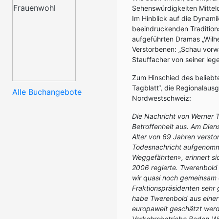
Sehenswürdigkeiten Mittel
Im Hinblick auf die Dynam
beeindruckenden Tradition
aufgeführten Dramas „Wilhe
Verstorbenen: „Schau vorwä
Stauffacher von seiner leg
Zum Hinschied des beliebt
Tagblatt“, die Regionalau
Alle Buchangebote
Nordwestschweiz:
Die Nachricht von Werner 
Betroffenheit aus. Am Dien
Alter von 69 Jahren verst
Todesnachricht aufgenommen
Weggefährten», erinnert si
2006 regierte. Twerenbold
wir quasi noch gemeinsam 
Fraktionspräsidenten sehr 
habe Twerenbold aus einer
europaweit geschätzt werd
Verkehrsbetriebe Baden-We