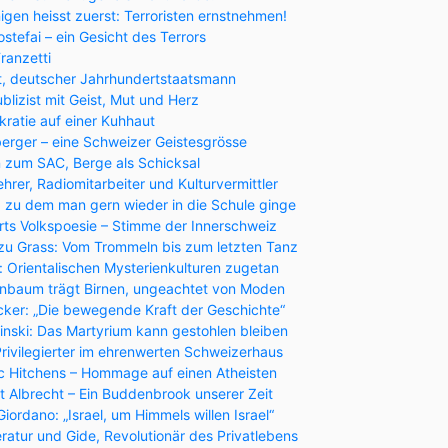
gen heisst zuerst: Terroristen ernstnehmen!
tefai – ein Gesicht des Terrors
ranzetti
, deutscher Jahrhundertstaatsmann
blizist mit Geist, Mut und Herz
ratie auf einer Kuhhaut
erger – eine Schweizer Geistesgrösse
 zum SAC, Berge als Schicksal
hrer, Radiomitarbeiter und Kulturvermittler
 zu dem man gern wieder in die Schule ginge
rts Volkspoesie – Stimme der Innerschweiz
u Grass: Vom Trommeln bis zum letzten Tanz
: Orientalischen Mysterienkulturen zugetan
irnbaum trägt Birnen, ungeachtet von Moden
cker: „Die bewegende Kraft der Geschichte“
nski: Das Martyrium kann gestohlen bleiben
rivilegierter im ehrenwerten Schweizerhaus
ic Hitchens – Hommage auf einen Atheisten
t Albrecht – Ein Buddenbrook unserer Zeit
iordano: „Israel, um Himmels willen Israel“
eratur und Gide, Revolutionär des Privatlebens