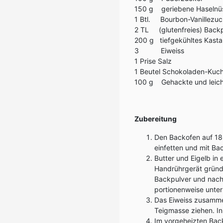
150 g geriebene Haselnü
1 Btl. Bourbon-Vanillezuc
2 TL (glutenfreies) Back
200 g tiefgekühltes Kasta
3 Eiweiss
1 Prise Salz
1 Beutel Schokoladen-Kuc
100 g Gehackte und leicht
Zubereitung
Den Backofen auf 180
einfetten und mit Ba
Butter und Eigelb in
Handrührgerät gründl
Backpulver und nach 
portionenweise unter
Das Eiweiss zusamme
Teigmasse ziehen. In 
Im vorgeheizten Bac