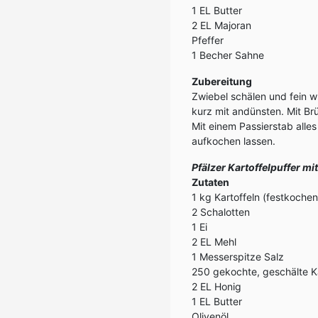
1 EL Butter
2 EL Majoran
Pfeffer
1 Becher Sahne
Zubereitung
Zwiebel schälen und fein w
kurz mit andünsten. Mit Br
Mit einem Passierstab alle
aufkochen lassen.
Pfälzer Kartoffelpuffer mi
Zutaten
1 kg Kartoffeln (festkoche
2 Schalotten
1 Ei
2 EL Mehl
1 Messerspitze Salz
250 gekochte, geschälte K
2 EL Honig
1 EL Butter
Olivenöl