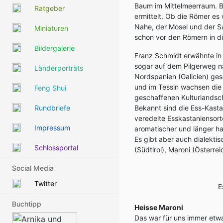
Baum im Mittelmeerraum. B
Ratgeber
ermittelt. Ob die Römer es
Nahe, der Mosel und der Sa
Miniaturen
schon vor den Römern in d
Bildergalerie
Franz Schmidt erwähnte in 
sogar auf dem Pilgerweg n
Länderporträts
Nordspanien (Galicien) ges
und im Tessin wachsen die 
Feng Shui
geschaffenen Kulturlandsc
Rundbriefe
Bekannt sind die Ess-Kasta
veredelte Esskastaniensorte
Impressum
aromatischer und länger ha
Es gibt aber auch dialektis
Schlossportal
(Südtirol), Maroni (Österre
Social Media
Twitter
E
Buchtipp
Heisse Maroni
Das war für uns immer etwa