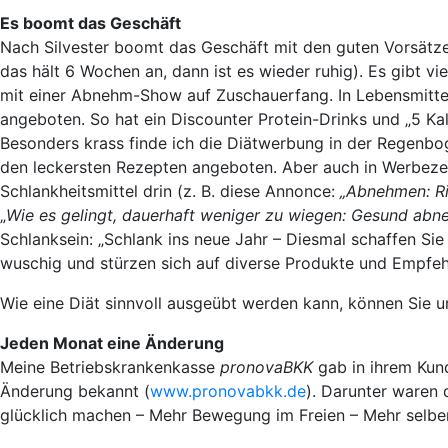
Es boomt das Geschäft
Nach Silvester boomt das Geschäft mit den guten Vorsätze
das hält 6 Wochen an, dann ist es wieder ruhig). Es gibt v
mit einer Abnehm-Show auf Zuschauerfang. In Lebensmitt
angeboten. So hat ein Discounter Protein-Drinks und „5 Ka
Besonders krass finde ich die Diätwerbung in der Regenboge
den leckersten Rezepten angeboten. Aber auch in Werbezei
Schlankheitsmittel drin (z. B. diese Annonce:
„Abnehmen: Ri
„
Wie es gelingt, dauerhaft weniger zu wiegen: Gesund abn
Schlanksein: „Schlank ins neue Jahr – Diesmal schaffen Sie
wuschig und stürzen sich auf diverse Produkte und Empfeh
Wie eine Diät sinnvoll ausgeübt werden kann, können Sie 
Jeden Monat eine Änderung
Meine Betriebskrankenkasse
pronovaBKK
gab in ihrem Ku
Änderung bekannt (
www.pronovabkk.de
). Darunter waren 
glücklich machen – Mehr Bewegung im Freien – Mehr selber