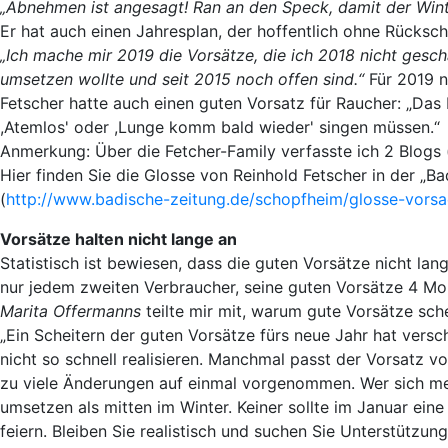
„Abnehmen ist angesagt! Ran an den Speck, damit der Winter
Er hat auch einen Jahresplan, der hoffentlich ohne Rücksc
„Ich mache mir 2019 die Vorsätze, die ich 2018 nicht ges
umsetzen wollte und seit 2015 noch offen sind.“
Für 2019 n
Fetscher hatte auch einen guten Vorsatz für Raucher: „Das
,Atemlos' oder ,Lunge komm bald wieder' singen müssen.“
Anmerkung: Über die Fetcher-Family verfasste ich 2 Blogs 
Hier finden Sie die Glosse von Reinhold Fetscher in der „Ba
(
http://www.badische-zeitung.de/schopfheim/glosse-vors
Vorsätze halten nicht lange an
Statistisch ist bewiesen, dass die guten Vorsätze nicht la
nur jedem zweiten Verbraucher, seine guten Vorsätze 4 Mo
Marita Offermanns
teilte mir mit, warum gute Vorsätze sche
„Ein Scheitern der guten Vorsätze fürs neue Jahr hat vers
nicht so schnell realisieren. Manchmal passt der Vorsatz v
zu viele Änderungen auf einmal vorgenommen. Wer sich mehr
umsetzen als mitten im Winter. Keiner sollte im Januar ei
feiern. Bleiben Sie realistisch und suchen Sie Unterstützung