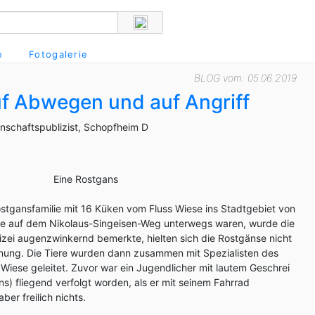
e
Fotogalerie
BLOG vom: 05.06.2019
f Abwegen und auf Angriff
enschaftspublizist, Schopfheim D
Eine Rostgans
ostgansfamilie mit 16 Küken vom Fluss Wiese ins Stadtgebiet von
ie auf dem Nikolaus-Singeisen-Weg unterwegs waren, wurde die
lizei augenzwinkernd bemerkte, hielten sich die Rostgänse nicht
nung. Die Tiere wurden dann zusammen mit Spezialisten des
 Wiese geleitet. Zuvor war ein Jugendlicher mit lautem Geschrei
s) fliegend verfolgt worden, als er mit seinem Fahrrad
aber freilich nichts.