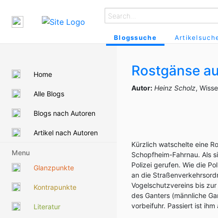
Blogssuche
Artikelsuch
Rostgänse au
Home
Autor:
Heinz Scholz
, Wiss
Alle Blogs
Blogs nach Autoren
Artikel nach Autoren
Kürzlich watschelte eine R
Menu
Schopfheim-Fahrnau. Als s
Polizei gerufen. Wie die Po
Glanzpunkte
an die Straßenverkehrsord
Vogelschutzvereins bis zur
Kontrapunkte
des Ganters (männliche Gan
vorbeifuhr. Passiert ist ihm 
Literatur