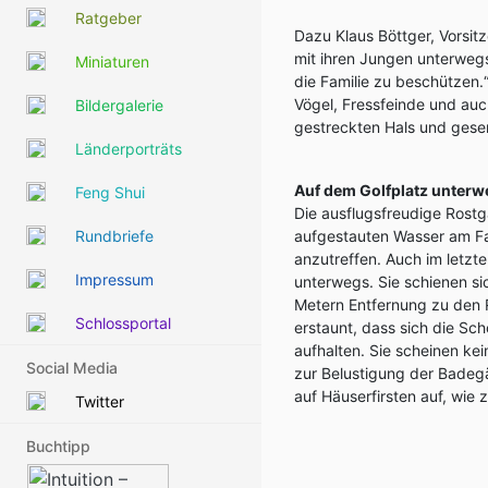
Ratgeber
Dazu Klaus Böttger, Vorsi
mit ihren Jungen unterwegs
Miniaturen
die Familie zu beschützen.“
Vögel, Fressfeinde und au
Bildergalerie
gestreckten Hals und gese
Länderporträts
Auf dem Golfplatz unterw
Feng Shui
Die ausflugsfreudige Rostg
Rundbriefe
aufgestauten Wasser am Fa
anzutreffen. Auch im letzte
Impressum
unterwegs. Sie schienen si
Metern Entfernung zu den R
Schlossportal
erstaunt, dass sich die Sc
aufhalten. Sie scheinen k
Social Media
zur Belustigung der Badeg
auf Häuserfirsten auf, wie
Twitter
Buchtipp