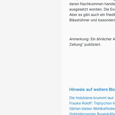
deren Nachkommen handelt.
ausgesetzt worden. Die Exot
Aber es gibt auch ein frie
Blässhühner und besonders
Anmerkung:
Ein ähnlicher 
Zeitung“ publiziert.
Hinweis auf weitere Bl
Die Holzbiene brummt laut 
Frauke Roloff: Triptychon
Gärten bieten Wohlbefinde
Goldglänzender Rosenkäfer 