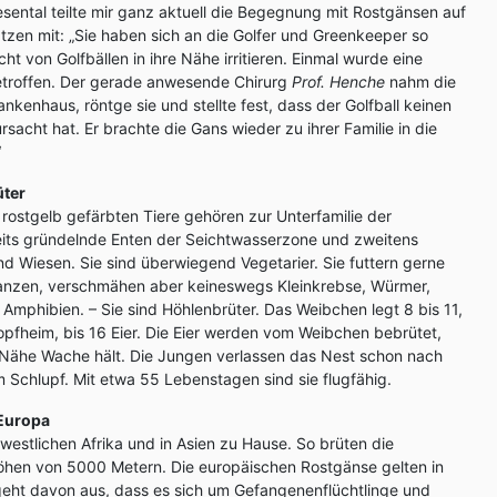
esental teilte mir ganz aktuell die Begegnung mit Rostgänsen auf
ätzen mit: „Sie haben sich an die Golfer und Greenkeeper so
ht von Golfbällen in ihre Nähe irritieren. Einmal wurde eine
etroffen. Der gerade anwesende Chirurg
Prof. Henche
nahm die
ankenhaus, röntge sie und stellte fest, dass der Golfball keinen
acht hat. Er brachte die Gans wieder zu ihrer Familie in die
“
üter
 rostgelb gefärbten Tiere gehören zur Unterfamilie der
seits gründelnde Enten der Seichtwasserzone und zweitens
d Wiesen. Sie sind überwiegend Vegetarier. Sie futtern gerne
anzen, verschmähen aber keineswegs Kleinkrebse, Würmer,
 Amphibien. – Sie sind Höhlenbrüter. Das Weibchen legt 8 bis 11,
opfheim, bis 16 Eier. Die Eier werden vom Weibchen bebrütet,
 Nähe Wache hält. Die Jungen verlassen das Nest schon nach
Schlupf. Mit etwa 55 Lebenstagen sind sie flugfähig.
 Europa
westlichen Afrika und in Asien zu Hause. So brüten die
Höhen von 5000 Metern. Die europäischen Rostgänse gelten in
eht davon aus, dass es sich um Gefangenenflüchtlinge und