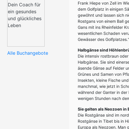
Frank Hiepe von Zell im Wi
dem Golfplatz in einigen S
gewöhnt und lassen sich nic
Rostgans von einem Ball g
Gans mit ins Rheinfelder Kr
wesentlichen Schaden verurs
Gewässer des Golfplatzes.
Halbgänse sind Höhlenbr
Alle Buchangebote
Die intensiv rostbraun oder
Halbgänse. Sie sind einer
äsende Gänse auf Felder un
Grünes und Samen von Pfl
Insekten, kleine Fische und
manchmal, wie jetzt in Sch
während der Ganter in der
wenigen Stunden nach dem 
Sie gelten als Neozoen in
Die Rostgänse sind im nord
Rostgänse in Tibet bis in 
Europa als Neozoen. Man g