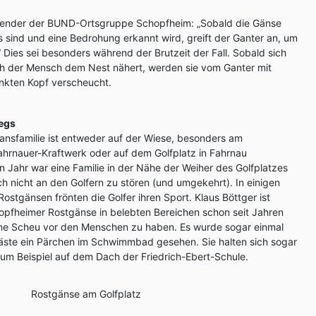
tzender der BUND-Ortsgruppe Schopfheim: „Sobald die Gänse
 sind und eine Bedrohung erkannt wird, greift der Ganter an, um
 Dies sei besonders während der Brutzeit der Fall. Sobald sich
ch der Mensch dem Nest nähert, werden sie vom Ganter mit
nkten Kopf verscheucht.
egs
ansfamilie ist entweder auf der Wiese, besonders am
hrnauer-Kraftwerk oder auf dem Golfplatz in Fahrnau
n Jahr war eine Familie in der Nähe der Weiher des Golfplatzes
ch nicht an den Golfern zu stören (und umgekehrt). In einigen
ostgänsen frönten die Golfer ihren Sport. Klaus Böttger ist
hopfheimer Rostgänse in belebten Bereichen schon seit Jahren
eine Scheu vor den Menschen zu haben. Es wurde sogar einmal
äste ein Pärchen im Schwimmbad gesehen. Sie halten sich sogar
 zum Beispiel auf dem Dach der Friedrich-Ebert-Schule.
Rostgänse am Golfplatz