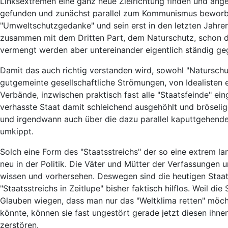
Linksextremen eine ganz neue Zielrichtung finden und ange
gefunden und zunächst parallel zum Kommunismus bewor
"Umweltschutzgedanke" und sein erst in den letzten Jahr
zusammen mit dem Dritten Part, dem Naturschutz, schon dr
vermengt werden aber untereinander eigentlich ständig gege
Damit das auch richtig verstanden wird, sowohl "Naturschu
gutgemeinte gesellschaftliche Strömungen, von Idealisten 
Verbände, inzwischen praktisch fast alle "Staatsfeinde" ei
verhasste Staat damit schleichend ausgehöhlt und bröseliger
und irgendwann auch über die dazu parallel kaputtgehende
umkippt.
Solch eine Form des "Staatsstreichs" der so eine extrem la
neu in der Politik. Die Väter und Mütter der Verfassungen
wissen und vorhersehen. Deswegen sind die heutigen Staate
"Staatsstreichs in Zeitlupe" bisher faktisch hilflos. Weil di
Glauben wiegen, dass man nur das "Weltklima retten" mö
könnte, können sie fast ungestört gerade jetzt diesen ihnen
zerstören.