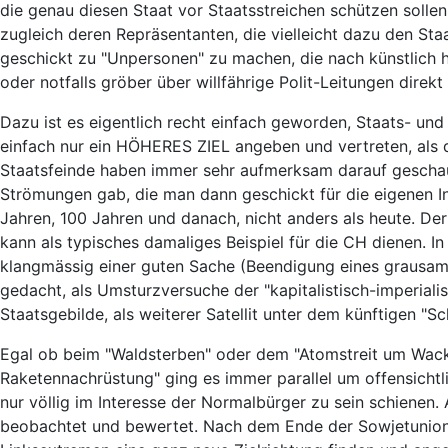
die genau diesen Staat vor Staatsstreichen schützen sollen
zugleich deren Repräsentanten, die vielleicht dazu den Sta
geschickt zu "Unpersonen" zu machen, die nach künstlich 
oder notfalls gröber über willfährige Polit-Leitungen dire
Dazu ist es eigentlich recht einfach geworden, Staats- u
einfach nur ein HÖHERES ZIEL angeben und vertreten, als 
Staatsfeinde haben immer sehr aufmerksam darauf geschaut
Strömungen gab, die man dann geschickt für die eigenen 
Jahren, 100 Jahren und danach, nicht anders als heute. De
kann als typisches damaliges Beispiel für die CH dienen. 
klangmässig einer guten Sache (Beendigung eines grausame
gedacht, als Umsturzversuche der "kapitalistisch-imperia
Staatsgebilde, als weiterer Satellit unter dem künftigen "
Egal ob beim "Waldsterben" oder dem "Atomstreit um Wac
Raketennachrüstung" ging es immer parallel um offensichtli
nur völlig im Interesse der Normalbürger zu sein schienen.
beobachtet und bewertet. Nach dem Ende der Sowjetunion