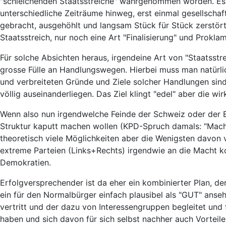
"schleichenden Staatsstreiche" wahrgenommen worden. Es g
unterschiedliche Zeiträume hinweg, erst einmal gesellschaf
gebracht, ausgehöhlt und langsam Stück für Stück zerstört
Staatsstreich, nur noch eine Art "Finalisierung" und Prokl
Für solche Absichten heraus, irgendeine Art von "Staatsstre
grosse Fülle an Handlungswegen. Hierbei muss man natürlic
und verbreiteten Gründe und Ziele solcher Handlungen sind
völlig auseinanderliegen. Das Ziel klingt "edel" aber die wi
Wenn also nun irgendwelche Feinde der Schweiz oder der B
Struktur kaputt machen wollen (KPD-Spruch damals: "Mac
theoretisch viele Möglichkeiten aber die Wenigsten davon 
extreme Parteien (Links+Rechts) irgendwie an die Macht kom
Demokratien.
Erfolgversprechender ist da eher ein kombinierter Plan, d
ein für den Normalbürger einfach plausibel als "GUT" anse
vertritt und der dazu von Interessengruppen begleitet und 
haben und sich davon für sich selbst nachher auch Vorteile 