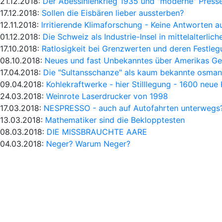
21.12.2018:
Der Abessinienkrieg 1935 und "moderne" Presse
17.12.2018:
Sollen die Eisbären lieber aussterben?
12.11.2018:
Irritierende Klimaforschung - Keine Antworten a
01.12.2018:
Die Schweiz als Industrie-Insel in mittelalterlic
17.10.2018:
Ratlosigkeit bei Grenzwerten und deren Festle
08.10.2018:
Neues und fast Unbekanntes über Amerikas Ge
17.04.2018:
Die "Sultansschanze" als kaum bekannte osmani
09.04.2018:
Kohlekraftwerke - hier Stilllegung - 1600 neue
24.03.2018:
Weinrote Laserdrucker von 1998
17.03.2018:
NESPRESSO - auch auf Autofahrten unterwegs
13.03.2018:
Mathematiker sind die Beklopptesten
08.03.2018:
DIE MISSBRAUCHTE AARE
04.03.2018:
Neger? Warum Neger?