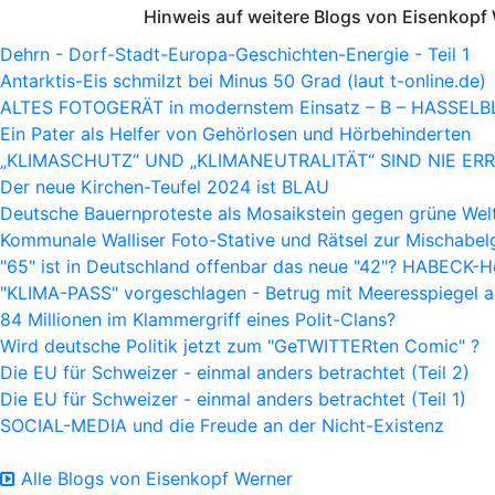
Hinweis auf weitere Blogs von Eisenkopf
Dehrn - Dorf-Stadt-Europa-Geschichten-Energie - Teil 1
Antarktis-Eis schmilzt bei Minus 50 Grad (laut t-online.de)
ALTES FOTOGERÄT in modernstem Einsatz – B – HASSELB
Ein Pater als Helfer von Gehörlosen und Hörbehinderten
„KLIMASCHUTZ“ UND „KLIMANEUTRALITÄT“ SIND NIE ERREI
Der neue Kirchen-Teufel 2024 ist BLAU
Deutsche Bauernproteste als Mosaikstein gegen grüne Wel
Kommunale Walliser Foto-Stative und Rätsel zur Mischabe
"65" ist in Deutschland offenbar das neue "42"? HABECK-H
"KLIMA-PASS" vorgeschlagen - Betrug mit Meeresspiegel a
84 Millionen im Klammergriff eines Polit-Clans?
Wird deutsche Politik jetzt zum "GeTWITTERten Comic" ?
Die EU für Schweizer - einmal anders betrachtet (Teil 2)
Die EU für Schweizer - einmal anders betrachtet (Teil 1)
SOCIAL-MEDIA und die Freude an der Nicht-Existenz
Alle Blogs von Eisenkopf Werner