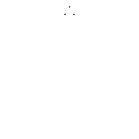
*
* *