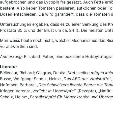
aufgebrochen und das Lycopin freigesetzt. Auch Fette erhö
besteht. Also lieber Tomaten passieren, aufkochen oder T
Dosen entschieden. Da wird garantiert, dass die Tomaten s
Untersuchungen ergaben, dass es zu einer Senkung des Kre
Prostata 35 % und der Brust um ca. 24 %. Die meisten Unt
Man weiss heute noch nicht, welcher Mechanismus das Ris
verantwortlich sind.
Anmerkung:
Elisabeth Faber, eine exzellente Hobbyfotografi
Literatur
Béliveaur, Richard; Gingras, Denis:
„Krebszellen mögen kei
Busse, Wolfgang; Scholz, Heinz:
„Das ABC der Vitalstoffe“
,
Hofmann, Barbara:
„Des Schweizers liebste Beere: die Tom
Krieger, Verena:
„Verliebt in Liebesäpfel“
(Rezepte), „Natürli
Scholz, Heinz:
„Paradiesäpfel für Magenkranke und Überge