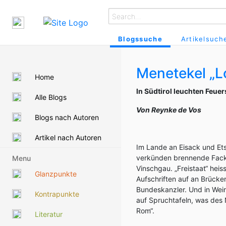
Blogssuche
Artikelsuch
Menetekel „L
Home
In Südtirol leuchten Feue
Alle Blogs
Von Reynke de Vos
Blogs nach Autoren
Artikel nach Autoren
Im Lande an Eisack und Etsc
verkünden brennende Facke
Menu
Vinschgau. „Freistaat“ heis
Glanzpunkte
Aufschriften auf an Brücke
Bundeskanzler. Und in Wei
Kontrapunkte
auf Spruchtafeln, was des
Rom“.
Literatur