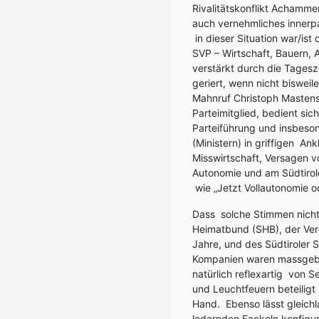
Rivalitätskonflikt Achamm
auch vernehmliches innerpa
in dieser Situation war/ist
SVP – Wirtschaft, Bauern, 
verstärkt durch die Tagesz
geriert, wenn nicht biswei
Mahnruf Christoph Mastens.
Parteimitglied, bedient si
Parteiführung und insbes
(Ministern) in griffigen A
Misswirtschaft, Versagen v
Autonomie und am Südtirol
wie „Jetzt Vollautonomie od
Dass solche Stimmen nicht 
Heimatbund (SHB), der Ver
Jahre, und des Südtiroler
Kompanien waren massgebli
natürlich reflexartig von
und Leuchtfeuern beteiligt
Hand. Ebenso lässt gleich
lodernden Fackeln konfiguri