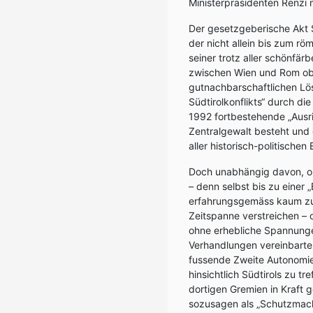
Ministerpräsidenten Renzi m
Der gesetzgeberische Akt Sü
der nicht allein bis zum r
seiner trotz aller schönfä
zwischen Wien und Rom ob 
gutnachbarschaftlichen Lö
Südtirolkonflikts“ durch d
1992 fortbestehende „Ausri
Zentralgewalt besteht und 
aller historisch-politische
Doch unabhängig davon, ob
– denn selbst bis zu einer
erfahrungsgemäss kaum zug
Zeitspanne verstreichen –
ohne erhebliche Spannungen 
Verhandlungen vereinbarte
fussende Zweite Autonomies
hinsichtlich Südtirols zu 
dortigen Gremien in Kraft 
sozusagen als „Schutzmacht