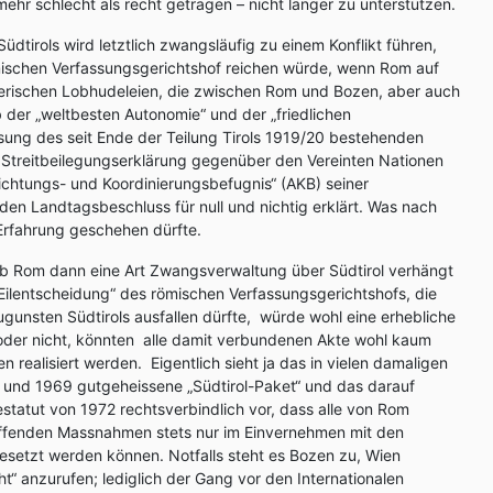
ehr schlecht als recht getragen – nicht länger zu unterstützen.
dtirols wird letztlich zwangsläufig zu einem Konflikt führen,
ömischen Verfassungsgerichtshof reichen würde, wenn Rom auf
rberischen Lobhudeleien, die zwischen Rom und Bozen, aber auch
der „weltbesten Autonomie“ und der „friedlichen
sung des seit Ende der Teilung Tirols 1919/20 bestehenden
ie Streitbeilegungserklärung gegenüber den Vereinten Nationen
chtungs- und Koordinierungsbefugnis“ (AKB) seiner
den Landtagsbeschluss für null und nichtig erklärt. Was nach
n Erfahrung geschehen dürfte.
 Rom dann eine Art Zwangsverwaltung über Südtirol verhängt
 „Eilentscheidung“ des römischen Verfassungsgerichtshofs, die
unsten Südtirols ausfallen dürfte, würde wohl eine erhebliche
 oder nicht, könnten alle damit verbundenen Akte wohl kaum
realisiert werden. Eigentlich sieht ja das in vielen damaligen
 und 1969 gutgeheissene „Südtirol-Paket“ und das darauf
tatut von 1972 rechtsverbindlich vor, dass alle von Rom
treffenden Massnahmen stets nur im Einvernehmen mit den
gesetzt werden können. Notfalls steht es Bozen zu, Wien
“ anzurufen; lediglich der Gang vor den Internationalen