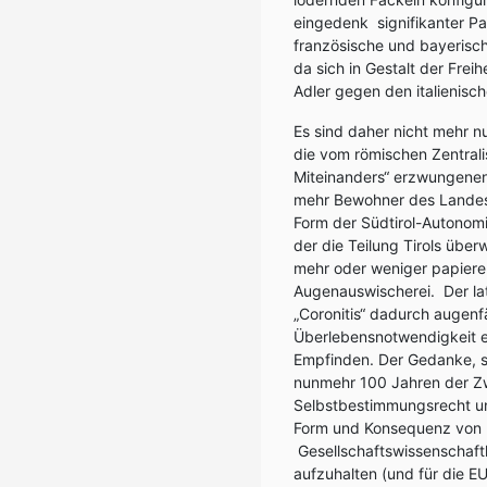
eingedenk signifikanter Par
französische und bayerisc
da sich in Gestalt der Frei
Adler gegen den italienisc
Es sind daher nicht mehr n
die vom römischen Zentrali
Miteinanders“ erzwungene
mehr Bewohner des Landes 
Form der Südtirol-Autonomi
der die Teilung Tirols üb
mehr oder weniger papiere
Augenauswischerei. Der la
„Coronitis“ dadurch augenfä
Überlebensnotwendigkeit er
Empfinden. Der Gedanke, si
nunmehr 100 Jahren der Z
Selbstbestimmungsrecht und
Form und Konsequenz von I
Gesellschaftswissenschaftl
aufzuhalten (und für die E