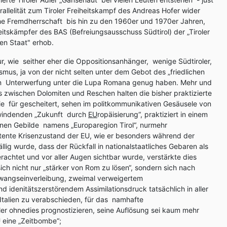
allelität zum Tiroler Freiheitskampf des Andreas Hofer wider
he Fremdherrschaft bis hin zu den 1960er und 1970er Jahren,
heitskämpfer des BAS (Befreiungsausschuss Südtirol) der „Tiroler
hen Staat" erhob.
ur, wie seither eher die Oppositionsanhänger, wenige Südtiroler,
smus, ja von der nicht selten unter dem Gebot des „friedlichen
n Unterwerfung unter die Lupa Romana genug haben. Mehr und
zwischen Dolomiten und Reschen halten die bisher praktizierte
e für gescheitert, sehen im politkommunikativen Gesäusele von
erwindenden „Zukunft durch
EU
ropäisierung“, praktiziert in einem
nen Gebilde namens „Europaregion Tirol“, nurmehr
tente Krisenzustand der EU, wie er besonders während der
llig wurde, dass der Rückfall in nationalstaatliches Gebaren als
achtet und vor aller Augen sichtbar wurde, verstärkte dies
ch nicht nur „stärker von Rom zu lösen“, sondern sich nach
wangseinverleibung, zweimal verweigertem
 idenitätszerstörendem Assimilationsdruck tatsächlich in aller
talien zu verabschieden, für das namhafte
er ohnedies prognostizieren, seine Auflösung sei kaum mehr
U eine „Zeitbombe“;