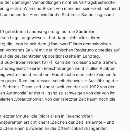
uge der damaliger Verhandlungen nicht als Vertragsbestandteil
 wenngleich in Wien und Bozen von manchen seinerzeit mahnend
utzumachendes Hemmnis für die Südtiroler Sache insgesamt
19 gebildeten Landesregierung auf die Südtiroler
arken Lega angewiesen – hat dabei nicht allein ihren
eite; die Lega ist seit dem „Hinauswurf“ ihres demoskopisch
en Vormanns Salvini mit der römischen Regierung ohnedies auf
 auf die deutschtiroler Oppositionskräfte im Landtag,
nd Süd-Tiroler Freiheit (STF), kann sie in dieser Sache zählen,
andesgesetz fixierten Erleichterungen nicht in allen Punkten
nig weitreichend erachten; Hauptsache man setzt Zeichen für
en gegen Rom und dessen scheibchenweiser Aushöhlung der
Südtirols. Diese sind längst weit von der seit 1992 von der
en Autonomie“ entfernt , ganz zu schweigen von der von ihr
mierten „Vollautonomie“, von der in letzter Zeit kaum noch die
etzter Minute“ die (nicht allein in Feuerschriften
sparenten ersichtlichen) „Zeichen der Zeit“ erkannte – und
 zudem einen bisweilen an die Öffentlichkeit drängenden