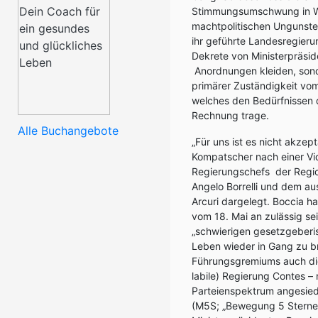
Stimmungsumschwung in Wirt
machtpolitischen Ungunste
ihr geführte Landesregier
Dekrete von Ministerpräsi
Anordnungen kleiden, sond
primärer Zuständigkeit vo
welches den Bedürfnissen 
Rechnung trage.
Alle Buchangebote
„Für uns ist es nicht akzep
Kompatscher nach einer Vi
Regierungschefs der Regio
Angelo Borrelli und dem a
Arcuri dargelegt. Boccia h
vom 18. Mai an zulässig se
„schwierigen gesetzgeberis
Leben wieder in Gang zu b
Führungsgremiums auch die
labile) Regierung Contes –
Parteienspektrum angesied
(M5S; „Bewegung 5 Sterne“