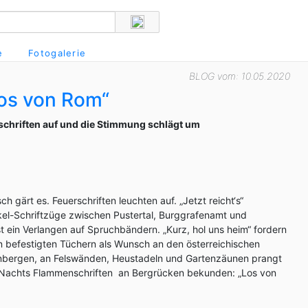
e
Fotogalerie
BLOG vom: 10.05.2020
os von Rom“
rschriften auf und die Stimmung schlägt um
h gärt es. Feuerschriften leuchten auf. „Jetzt reicht‘s“
l-Schriftzüge zwischen Pustertal, Burggrafenamt und
st ein Verlangen auf Spruchbändern. „Kurz, hol uns heim“ fordern
n befestigten Tüchern als Wunsch an den österreichischen
nbergen, an Felswänden, Heustadeln und Gartenzäunen prangt
 Nachts Flammenschriften an Bergrücken bekunden: „Los von