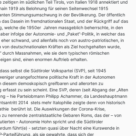
 zeitigen im südlichen Teil Tirols, von Italien 1918 annektiert und
main 1919 als Belohnung für seinen Seitenwechsel 1915
nten Stimmungsumschwung in der Bevölkerung. Der öffentlich
das Dasein im fremdnationalen Staat, und der Rückgriff auf das
ng, welche die 1950er Jahren massgeblich beherrschte, in den
ber infolge der Autonomie- und „Paket“-Politik, in welcher das
, eher schwand, und allenfalls noch von austro-patriotischen, in
von deutschnationalen Kräften als Ziel hochgehalten wurde,
“ durch Massnahmen, wie sie dem typischen römischen
eigen sind, einen enormen Auftrieb erhalten.
ass selbst die Südtiroler Volkspartei (SVP), seit 1945
eniger unangefochtene politische Kraft in der Autonomen
n diesem demoskopisch greifbaren und allerorten zu
fasst zu sein scheint. Eine SVP, deren (seit Abgang der „Alten
ung – hie Parteiobmann Philipp Achammer, da Landeshauptmann
santritt 2014 stets mehr Italophilie zeigte denn von historisch
hie berührt ist. Die Auswirkungen der Corona-Krise,
h zu nennende zentralstaatliche Gebaren Roms, das der – von
utierten - Autonomie Hohn spricht und die Südtiroler
rdum führt(e) - setzten quasi über Nacht eine Kurswende in
-Parteiführung, als sie gewahrte, dass sich der