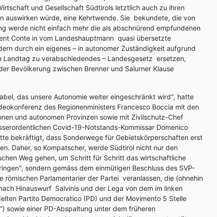
schaft und Gesellschaft Südtirols letztlich auch zu ihren
n auswirken würde, eine Kehrtwende. Sie bekundete, die von
ung werde nicht einfach mehr die als abschnürend empfundenen
dent Conte in vom Landeshauptmann quasi übersetzte
ern durch ein eigenes – in autonomer Zuständigkeit aufgrund
m Landtag zu verabschiedendes – Landesgesetz ersetzen,
der Bevölkerung zwischen Brenner und Salurner Klause
tabel, das unsere Autonomie weiter eingeschränkt wird", hatte
deokonferenz des Regionenministers Francesco Boccia mit den
nen und autonomen Provinzen sowie mit Zivilschutz-Chef
usserordentlichen Covid-19-Notstands-Kommissar Domenico
atte bekräftigt, dass Sonderwege für Gebietskörperschaften erst
ien. Daher, so Kompatscher, werde Südtirol nicht nur den
chen Weg gehen, um Schritt für Schritt das wirtschaftliche
ringen", sondern gemäss dem einmütigen Beschluss des SVP-
 römischen Parlamentarier der Partei veranlassen, die (ohnehin
 nach Hinauswurf Salvinis und der Lega von dem im linken
elten Partito Democratico (PD) und der Movimento 5 Stelle
) sowie einer PD-Abspaltung unter dem früheren