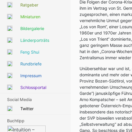
Die Folgen der Corona-Krise
Ratgeber
ihm im Vertrag von St. Ger
zugesprochen, einen marka
Miniaturen
vernehmliche Unmut gegen 
„Los von Rom“, einer Losu
Bildergalerie
1960er und 1970er Jahren a
„Los von Trient“ dominierte
Länderporträts
ganz geringem Masse auch 
hat in den „Corona-Wochen
Feng Shui
Zentralismus immer wieder 
Rundbriefe
Unübersehbar war und ist, d
dominante und mehr oder w
Impressum
Provinz Bozen-Südtirol, vo
vernehmenden Umschwung er
Schlossportal
Garde“) janusköpfige Führ
Social Media
Arno Kompatscher – seit Amt
gebotener Österreich-Empat
Twitter
insbesondere das notorisc
der SVP bisweilen verabsol
Buchtipp
„Selbstverwaltung“ ad absu
Gang. So beschloss die SVP