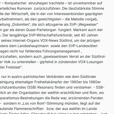
er – Kompatscher einzuhegen trachtete – ist unverkennbar auf
rteiliches Rumoren zurückzuführen. Die (laut)stärkste Stimme
 die der Wirtschaft, die in der von Interessenbünden geprägten
Arbeitnehmern, als den gewichtigsten – die Melodie vorgab,
eitung „Dolomiten“, die sich allzugerne als SVP-„Wegweiser“
len gar als deren Quasi-Parteiorgan fungiert. Markant auch der
 Der langjährige SVP-Wirtschaftsfunktionär, seit 40 Jahren
ch seines Internet-Organs VOX-News Südtirol, um der jetzigen
ondere dem Landeshauptmann sowie den SVP-Landesräten
nklagen nicht nur fehlendes Führungsmanagement ,
orzuhalten, sondern auch „gewissenlosen Verrat an der Südtirol-
er Volk zu unterstellen - gipfelnd in zündenden VOX-Losungen
er Freistaat".
nur in austro-patriotischen Verbänden wie dem Südtiroler
einigung ehemaliger Freiheitskämpfer der 1960er bis 1980er
 Schützenbundes (SSB) Resonanz finden und verstarken - SSB-
ch an der Organisation der weithin ersichtlichen und Rom, wo
 Separatismus-Bestrebungen die Rede war, erzürnenden Parolen
 - sondern in „Los von Rom“-Stimmung münden, liegt auf der
lautende Flammenschriften bzw. der aus weithin im Lande
erte Tiroler Adler „Gänsehaut“ bei vielen Leuten entstehen - just