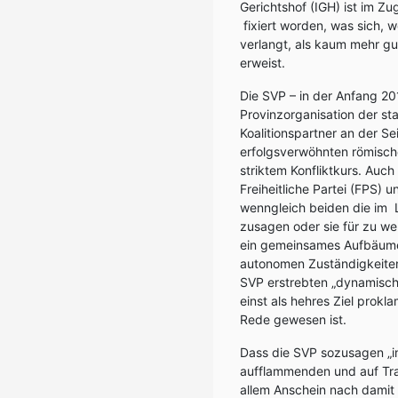
Gerichtshof (IGH) ist im Z
fixiert worden, was sich,
verlangt, als kaum mehr g
erweist.
Die SVP – in der Anfang 20
Provinzorganisation der st
Koalitionspartner an der S
erfolgsverwöhnten römisch
striktem Konfliktkurs. Auch
Freiheitliche Partei (FPS) u
wenngleich beiden die im L
zusagen oder sie für zu we
ein gemeinsames Aufbäum
autonomen Zuständigkeiten 
SVP erstrebten „dynamisch
einst als hehres Ziel prokla
Rede gewesen ist.
Dass die SVP sozusagen „in l
aufflammenden und auf Tran
allem Anschein nach damit