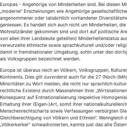
Europas - Angehörige von Minderheiten sind. Bei diesen Mi
„moderne“ Erscheinungen wie Angehörige gesellschaftlich
angenommener oder tatsächlich vorhandener Diversitätsme
geniessen. Es handelt sich auch nicht um Minderheiten, die
Wohnsitzländer gekommen sind und dort auf politische Ane
von allen ihrer Landsleute geteilten) Minderheitenstatus au
verwurzelte ethnische sowie sprachkulturell und/oder relig
damit in fremdnationaler Umgebung, sohin unter den dorti
als Volksgruppen bezeichnet werden.
Europa ist überaus reich an Völkern, Volksgruppen, Kultur
Kontinents. Dies gilt zuvorderst auch für die 27 (Noch-)Mi
Minoritäten zu Wort melden, die nicht nur sprachlich-kultur
rechtliche Existenz durch Massnahmen ihrer „Wirtsnationen“
Konsequenz auf Entnationalisierung respektive Homogenisie
Erhaltung ihrer (Eigen-)Art, somit ihrer nationalkulturellen/
Menschenrechtscharta sowie Verfassungen verbürgten Gleic
Gleichberechtigung von Völkern und Ethnien“. Wenngleich 
„Völkerkerker“ schwadronierten, kannte just das alte Öster