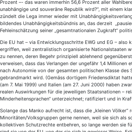
Prozent –- das waren immerhin 56,6 Prozent aller Wahlberec
unabhängige und souveräne Republik wird?“, mit einem kla
zündelt die Lega immer wieder mit Unabhängigkeitsverlang
bildendes Unabhängigkeitsbündnis an, das derzeit „pausiert
Fehleinschätzung seiner „gesamtnationalen Zugkraft“ politis
Die EU hat – via Entwicklungsschritte EWG und EG – also 
ergriffen, weil zentralistisch organisierte Nationalstaaten 
zu nennen, deren Begehr prinzipiell ablehnend gegenüberst
verweisen, dass das Verlangen der ungefähr 1,4 Millionen 
nach Autonomie von der gesamten politischen Klasse des S
gebrandmarkt wird. (Gemäss dortigem Friedensdiktat hatte 
(am 7. Mai 1999) und Italien (am 27. Juni 2000) haben zw
realen Auswirkungen für die jeweiligen Staatsnationen – re
Minderheitensprachen“ unterzeichnet; ratifiziert und in Kra
Solange das Manko aufrecht ist, dass die „kleinen Völker“ r
Minoritäten/Volksgruppen gerne nennen, weil sie sich als so
kollektiven Schutzrechte entbehren, so lange werden sie fü
sind sie von der EU, von der sie sich in gewisser Weise 