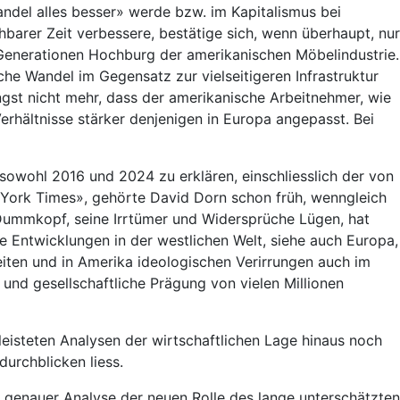
ndel alles besser» werde bzw. im Kapitalismus bei
barer Zeit verbessere, bestätige sich, wenn überhaupt, nur
Generationen Hochburg der amerikanischen Möbelindustrie.
che Wandel im Gegensatz zur vielseitigeren Infrastruktur
st nicht mehr, dass der amerikanische Arbeitnehmer, wie
erhältnisse stärker denjenigen in Europa angepasst. Bei
, sowohl 2016 und 2024 zu erklären, einschliesslich der von
ew York Times», gehörte David Dorn schon früh, wenngleich
 Dummkopf, seine Irrtümer und Widersprüche Lügen, hat
ie Entwicklungen in der westlichen Welt, siehe auch Europa,
eiten und in Amerika ideologischen Verirrungen auch im
 und gesellschaftliche Prägung von vielen Millionen
eisteten Analysen der wirtschaftlichen Lage hinaus noch
urchblicken liess.
r genauer Analyse der neuen Rolle des lange unterschätzten