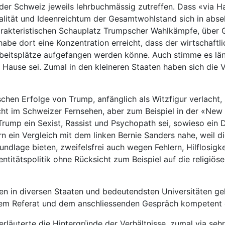
er Schweiz jeweils lehrbuchmässig zutreffen. Dass «via Ha
lität und Ideenreichtum der Gesamtwohlstand sich in abseh
arakteristischen Schauplatz Trumpscher Wahlkämpfe, über 
abe dort eine Konzentration erreicht, dass der wirtschaftli
eitsplätze aufgefangen werden könne. Auch stimme es läng
 Hause sei. Zumal in den kleineren Staaten haben sich die V
ischen Erfolge von Trump, anfänglich als Witzfigur verlacht
 nicht im Schweizer Fernsehen, aber zum Beispiel in der «N
Trump ein Sexist, Rassist und Psychopath sei, sowieso ein
rn ein Vergleich mit dem linken Bernie Sanders nahe, weil d
ndlage bieten, zweifelsfrei auch wegen Fehlern, Hilflosigk
titätspolitik ohne Rücksicht zum Beispiel auf die religiöse
en in diversen Staaten und bedeutendsten Universitäten gel
inem Referat und dem anschliessenden Gespräch kompetent d
läuterte die Hintergründe der Verhältnisse, zumal via seh