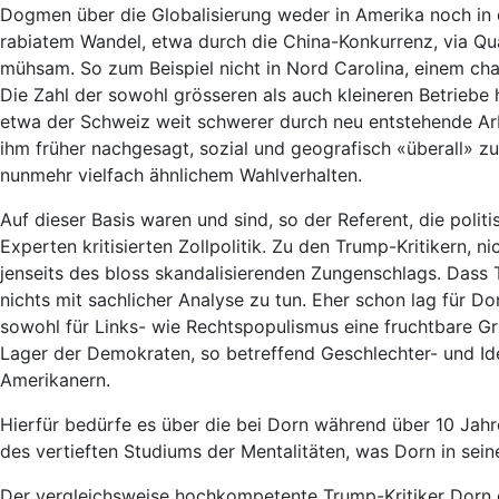
Dogmen über die Globalisierung weder in Amerika noch in d
rabiatem Wandel, etwa durch die China-Konkurrenz, via Qua
mühsam. So zum Beispiel nicht in Nord Carolina, einem ch
Die Zahl der sowohl grösseren als auch kleineren Betriebe h
etwa der Schweiz weit schwerer durch neu entstehende Arb
ihm früher nachgesagt, sozial und geografisch «überall» zu
nunmehr vielfach ähnlichem Wahlverhalten.
Auf dieser Basis waren und sind, so der Referent, die polit
Experten kritisierten Zollpolitik. Zu den Trump-Kritikern,
jenseits des bloss skandalisierenden Zungenschlags. Dass 
nichts mit sachlicher Analyse zu tun. Eher schon lag für Do
sowohl für Links- wie Rechtspopulismus eine fruchtbare Gru
Lager der Demokraten, so betreffend Geschlechter- und Iden
Amerikanern.
Hierfür bedürfe es über die bei Dorn während über 10 Jahr
des vertieften Studiums der Mentalitäten, was Dorn in se
Der vergleichsweise hochkompetente Trump-Kritiker Dorn er