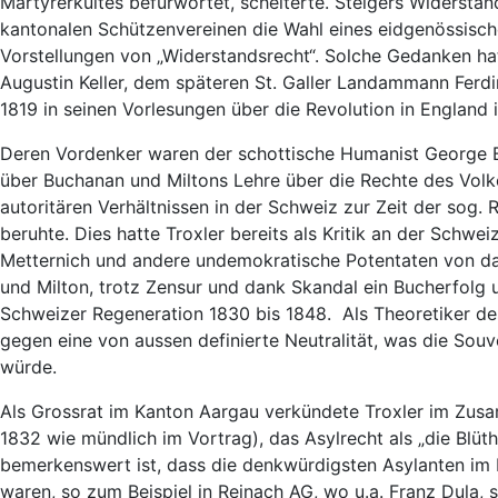
Märtyrerkultes befürwortet, scheiterte. Steigers Widerstand
kantonalen Schützenvereinen die Wahl eines eidgenössisch
Vorstellungen von „Widerstandsrecht“. Solche Gedanken hat
Augustin Keller, dem späteren St. Galler Landammann Fer
1819 in seinen Vorlesungen über die Revolution in England 
Deren Vordenker waren der schottische Humanist George B
über Buchanan und Miltons Lehre über die Rechte des Volkes
autoritären Verhältnissen in der Schweiz zur Zeit der sog.
beruhte. Dies hatte Troxler bereits als Kritik an der Schwe
Metternich und andere undemokratische Potentaten von da
und Milton, trotz Zensur und dank Skandal ein Bucherfolg u
Schweizer Regeneration 1830 bis 1848. Als Theoretiker des
gegen eine von aussen definierte Neutralität, was die So
würde.
Als Grossrat im Kanton Aargau verkündete Troxler im Zu
1832 wie mündlich im Vortrag), das Asylrecht als „die Blüt
bemerkenswert ist, dass die denkwürdigsten Asylanten im 
waren, so zum Beispiel in Reinach AG, wo u.a. Franz Dula, s