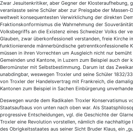
Zwar Jesuitenkritiker, aber Gegner der Klosteraufhebung, 
veranlasste seine Schüler aber zur Preisgabe der Massen-D
weltweit konsequentesten Verwirklichung der direkten Demo
Fraktionskonformismus die Wahrnehmung der Souveränität
Volksbegriffs an die Existenz eines Schweizer Volks der ve
Glauben, zwar überkonfessionell verstanden, freie Kirche im
funktionierende männerbündische getrenntkonfessionelle 
müssen in ihren Vorrechten um Ausgleich nicht nur bemüht s
Gemeinden und Kantone, in Luzern zum Beispiel auch der k
Beromünster mit Selbstbestimmung. Darum ist das Zweikam
unabdingbar, weswegen Troxler und seine Schüler 1832/33
von Troxler der Handelsvertrag mit Frankreich, die damal
Kantonen zum Beispiel in Sachen Einbürgerung unverhande
Deswegen wurde dem Radikalen Troxler Konservatismus v
Staatsaufbaus von unten nach oben war. Als Staatsphilosop
progressive Entscheidungen, vgl. die Geschichte der Glarn
Troxler eine Revolution vorstellen, nämlich die nachhalti
des Obrigkeitsstaates aus seiner Sicht Bruder Klaus, ein „