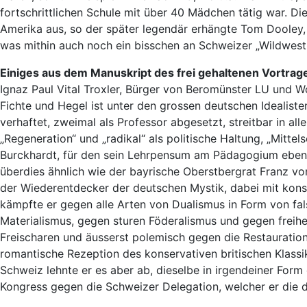
fortschrittlichen Schule mit über 40 Mädchen tätig war. D
Amerika aus, so der später legendär erhängte Tom Dooley,
was mithin auch noch ein bisschen an Schweizer „Wildwest-
Einiges aus dem Manuskript des frei gehaltenen Vortrag
Ignaz Paul Vital Troxler, Bürger von Beromünster LU und W
Fichte und Hegel ist unter den grossen deutschen Idealist
verhaftet, zweimal als Professor abgesetzt, streitbar in al
„Regeneration“ und „radikal“ als politische Haltung, „Mitte
Burckhardt, für den sein Lehrpensum am Pädagogium eben
überdies ähnlich wie der bayrische Oberstbergrat Franz vo
der Wiederentdecker der deutschen Mystik, dabei mit kons
kämpfte er gegen alle Arten von Dualismus in Form von fal
Materialismus, gegen sturen Föderalismus und gegen freihe
Freischaren und äusserst polemisch gegen die Restauratio
romantische Rezeption des konservativen britischen Klassi
Schweiz lehnte er es aber ab, dieselbe in irgendeiner For
Kongress gegen die Schweizer Delegation, welcher er die 