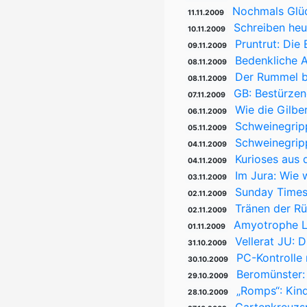
Nochmals Glüc
11.11.2009
Schreiben heu
10.11.2009
Pruntrut: Die 
09.11.2009
Bedenkliche A
08.11.2009
Der Rummel b
08.11.2009
GB: Bestürzen
07.11.2009
Wie die Gilbe
06.11.2009
Schweinegrip
05.11.2009
Schweinegrip
04.11.2009
Kurioses aus
04.11.2009
Im Jura: Wie 
03.11.2009
Sunday Times
02.11.2009
Tränen der Rü
02.11.2009
Amyotrophe La
01.11.2009
Vellerat JU: 
31.10.2009
PC-Kontrolle
30.10.2009
Beromünster:
29.10.2009
„Romps“: Kin
28.10.2009