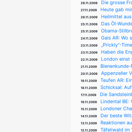
Die grosse Fr
28.11.2009
Heute gab mir
27.11.2009
Heilmittel au
26.11.2009
Das Öl-Wunde
25.11.2009
Obama-Stilbr
25.11.2009
Gais AR: Wo s
24.11.2009
„Prickly“-Tim
23.11.2009
Haben die Eng
23.11.2009
London einst 
22.11.2009
Bienenkunde-
21.11.2009
Appenzeller 
20.11.2009
Teufen AR: Ein
19.11.2009
Schicksal: A
18.11.2009
Die Sandstein
17.11.2009
Lindental BE:
16.11.2009
Londoner Char
15.11.2009
Der beste Wit
14.11.2009
Reaktionen au
13.11.2009
Täfeliwald im
12.11.2009