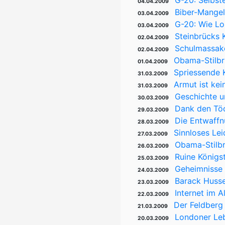
G-20: Selbst
04.04.2009
Biber-Mangel
03.04.2009
G-20: Wie Lo
03.04.2009
Steinbrücks K
02.04.2009
Schulmassake
02.04.2009
Obama-Stilbr
01.04.2009
Spriessende 
31.03.2009
Armut ist kei
31.03.2009
Geschichte u
30.03.2009
Dank den Töc
29.03.2009
Die Entwaffn
28.03.2009
Sinnloses Lei
27.03.2009
Obama-Stilbr
26.03.2009
Ruine Königs
25.03.2009
Geheimnisse 
24.03.2009
Barack Husse
23.03.2009
Internet im A
22.03.2009
Der Feldberg
21.03.2009
Londoner Leb
20.03.2009