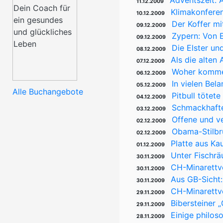
Adventszeit: A
11.12.2009
Klimakonfere
10.12.2009
Der Koffer mi
09.12.2009
Zypern: Von 
09.12.2009
Die Elster un
08.12.2009
Als die alten
07.12.2009
Woher kommen
06.12.2009
In vielen Bel
05.12.2009
Alle Buchangebote
Pitbull tötet
04.12.2009
Schmackhafter
03.12.2009
Offene und ve
02.12.2009
Obama-Stilbru
02.12.2009
Platte aus Ka
01.12.2009
Unter Fischrä
30.11.2009
CH-Minarettv
30.11.2009
Aus GB-Sicht:
30.11.2009
CH-Minarettve
29.11.2009
Bibersteiner 
29.11.2009
Einige philos
28.11.2009