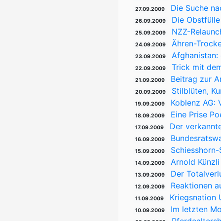
Die Suche na
27.09.2009
Die Obstfüll
26.09.2009
NZZ-Relaunch:
25.09.2009
Ähren-Trocke
24.09.2009
Afghanistan:
23.09.2009
Trick mit de
22.09.2009
Beitrag zur 
21.09.2009
Stilblüten, 
20.09.2009
Koblenz AG: V
19.09.2009
Eine Prise Poe
18.09.2009
Der verkannt
17.09.2009
Bundesratswah
16.09.2009
Schiesshorn-S
15.09.2009
Arnold Künzl
14.09.2009
Der Totalverl
13.09.2009
Reaktionen au
12.09.2009
Kriegsnation 
11.09.2009
Im letzten M
10.09.2009