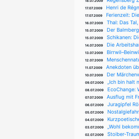
Regensberg Z
18.07.2009
Henri de Régn
17.07.2009
Ferienzeit: D
17.07.2009
Thal: Das Ta
16.07.2009
Der Balmbergp
15.07.2009
Schikanen: Di
15.07.2009
Die Arbeitsha
14.07.2009
Birrwil–Beinw
13.07.2009
Menschennatu
12.07.2009
Anekdoten üb
11.07.2009
Der Märchenw
10.07.2009
„Ich bin halt 
09.07.2009
EcoChange: W
08.07.2009
Ausflug mit 
07.07.2009
Juragipfel R
06.07.2009
Nostalgiefah
05.07.2009
Kurzpoetische
04.07.2009
„Wohl bekomm
03.07.2009
Stoiber-Trau
02.07.2009