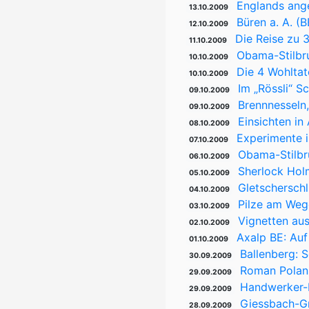
Englands ang
13.10.2009
Büren a. A. (
12.10.2009
Die Reise zu 
11.10.2009
Obama-Stilbr
10.10.2009
Die 4 Wohltat
10.10.2009
Im „Rössli“ Sc
09.10.2009
Brennnesseln
09.10.2009
Einsichten in
08.10.2009
Experimente i
07.10.2009
Obama-Stilbr
06.10.2009
Sherlock Hol
05.10.2009
Gletschersch
04.10.2009
Pilze am Weg
03.10.2009
Vignetten au
02.10.2009
Axalp BE: Auf
01.10.2009
Ballenberg: S
30.09.2009
Roman Polans
29.09.2009
Handwerker-
29.09.2009
Giessbach-Gr
28.09.2009