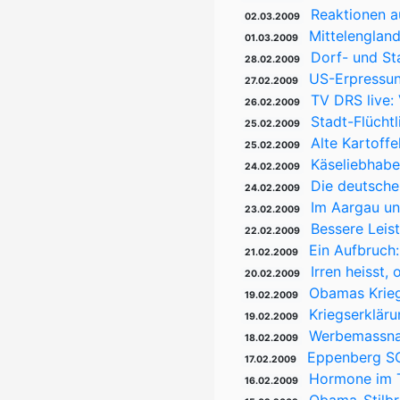
Reaktionen a
02.03.2009
Mittelenglan
01.03.2009
Dorf- und St
28.02.2009
US-Erpressun
27.02.2009
TV DRS live:
26.02.2009
Stadt-Flücht
25.02.2009
Alte Kartoff
25.02.2009
Käseliebhabe
24.02.2009
Die deutsche
24.02.2009
Im Aargau un
23.02.2009
Bessere Leis
22.02.2009
Ein Aufbruch
21.02.2009
Irren heisst
20.02.2009
Obamas Krieg
19.02.2009
Kriegserklär
19.02.2009
Werbemassnah
18.02.2009
Eppenberg SO
17.02.2009
Hormone im T
16.02.2009