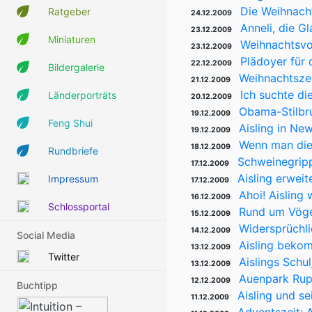
Die Weihnacht
Ratgeber
24.12.2009
Anneli, die G
23.12.2009
Miniaturen
Weihnachtsvo
23.12.2009
Plädoyer für
22.12.2009
Bildergalerie
Weihnachtsze
21.12.2009
Ich suchte di
Länderporträts
20.12.2009
Obama-Stilbr
19.12.2009
Feng Shui
Aisling in Ne
19.12.2009
Wenn man die 
18.12.2009
Rundbriefe
Schweinegripp
17.12.2009
Aisling erwei
Impressum
17.12.2009
Ahoi! Aisling
16.12.2009
Schlossportal
Rund um Vögel
15.12.2009
Widersprüchli
14.12.2009
Social Media
Aisling beko
13.12.2009
Twitter
Aislings Schu
13.12.2009
Auenpark Rupp
12.12.2009
Buchtipp
Aisling und se
11.12.2009