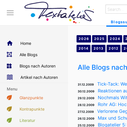
Blogss
2026
2025
2024
Home
2014
2013
2012
2
Alle Blogs
Alle Blogs nac
Blogs nach Autoren
Artikel nach Autoren
Tick-Tack: W
31.12.2009
Menu
Reaktionen a
30.12.2009
Nochmals Witz
Glanzpunkte
29.12.2009
Rohr AG: Hoc
28.12.2009
Kontrapunkte
Verlorene Ge
27.12.2009
Max und Schw
26.12.2009
Literatur
Blogatelier 5
25.12.2009