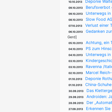
Deponie Walt
10.10.2013
Berufsverbot 
09.10.2013
Unterwegs in
09.10.2013
Slow Food AG
08.10.2013
Verlust einer 
07.10.2013
Gedanken zur 
06.10.2013
Gerd]
Achtung, ein 
05.10.2013
PS zum Hinsch
04.10.2013
Unterwegs in 
04.10.2013
Kindergeschic
03.10.2013
Ravenna /Ital
03.10.2013
Marcel Reich-R
02.10.2013
Deponie Rotha
01.10.2013
China-Schuhe 
01.10.2013
Das Kletterg
30.09.2013
Androiden: J
29.09.2013
Der „Automato
28.09.2013
Erkennen Sie
27.09.2013