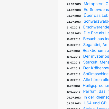
Metaphern: G
25.07.2013
Ed Snowdens 
24.07.2013
Über das Leb
23.07.2013
Schwarzwaldg
22.07.2013
Erschwerende
21.07.2013
Die Ehe als 
20.07.2013
Besuch aus In
19.07.2013
Segantini, Am
18.07.2013
Reaktionen au
17.07.2013
Der mysteriös
16.07.2013
Starkult, Men
15.07.2013
Der Krähenho
14.07.2013
Spülmaschine.
13.07.2013
Alle hören al
12.07.2013
Heiligsprechu
11.07.2013
Parfüm, das i
10.07.2013
In der Rheins
09.07.2013
USA und GB: 
08.07.2013
Steine. Lesen