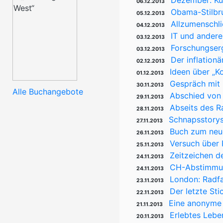
Dezember: Ku
06.12.2013
Obama-Stilbr
05.12.2013
Allzumenschli
04.12.2013
IT und ander
03.12.2013
Forschungserg
03.12.2013
Der inflation
02.12.2013
Ideen über „K
01.12.2013
Gespräch mit 
30.11.2013
Alle Buchangebote
Abschied von
29.11.2013
Abseits des R
28.11.2013
Schnapsstory
27.11.2013
Buch zum neue
26.11.2013
Versuch über 
25.11.2013
Zeitzeichen d
24.11.2013
CH-Abstimmun
24.11.2013
London: Radfa
23.11.2013
Der letzte Sti
22.11.2013
Eine anonyme 
21.11.2013
Erlebtes Lebe
20.11.2013