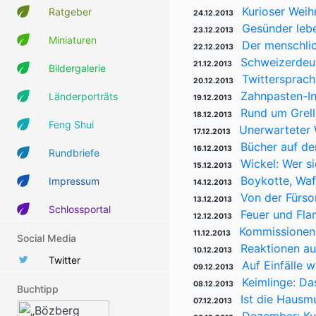
Kurioser Weih
Ratgeber
24.12.2013
Gesünder lebe
23.12.2013
Miniaturen
Der menschlic
22.12.2013
Schweizerdeu
21.12.2013
Bildergalerie
Twittersprach
20.12.2013
Zahnpasten-In
Länderporträts
19.12.2013
Rund um Grell
18.12.2013
Feng Shui
Unerwarteter 
17.12.2013
Bücher auf d
16.12.2013
Rundbriefe
Wickel: Wer si
15.12.2013
Boykotte, Waf
Impressum
14.12.2013
Von der Fürso
13.12.2013
Schlossportal
Feuer und Fla
12.12.2013
Kommissionen 
11.12.2013
Social Media
Reaktionen a
10.12.2013
Twitter
Auf Einfälle
09.12.2013
Keimlinge: Da
08.12.2013
Buchtipp
Ist die Hausmu
07.12.2013