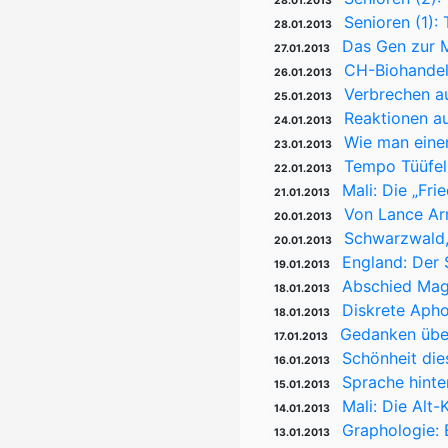
28.01.2013
Senioren (1):
28.01.2013
Das Gen zur 
27.01.2013
CH-Biohandel,
26.01.2013
Verbrechen au
25.01.2013
Reaktionen a
24.01.2013
Wie man eine
23.01.2013
Tempo Tüüfel
22.01.2013
Mali: Die „Fr
21.01.2013
Von Lance Arm
20.01.2013
Schwarzwald,
20.01.2013
England: Der 
19.01.2013
Abschied Magn
18.01.2013
Diskrete Aph
18.01.2013
Gedanken über
17.01.2013
Schönheit die
16.01.2013
Sprache hinte
15.01.2013
Mali: Die Alt
14.01.2013
Graphologie: 
13.01.2013