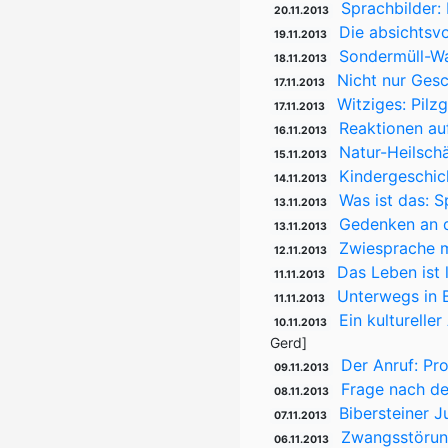
Sprachbilder: 
20.11.2013
Die absichtsvo
19.11.2013
Sondermüll-Wa
18.11.2013
Nicht nur Ges
17.11.2013
Witziges: Pilz
17.11.2013
Reaktionen auf
16.11.2013
Natur-Heilsch
15.11.2013
Kindergeschich
14.11.2013
Was ist das: 
13.11.2013
Gedenken an d
13.11.2013
Zwiesprache m
12.11.2013
Das Leben ist
11.11.2013
Unterwegs in 
11.11.2013
Ein kulturelle
10.11.2013
Gerd]
Der Anruf: Pr
09.11.2013
Frage nach de
08.11.2013
Bibersteiner 
07.11.2013
Zwangsstörun
06.11.2013