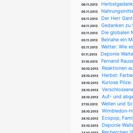
Herbstgedank
06.11.2013
Nahrungsmitte
05.11.2013
Der Herr Gant
04.11.2013
Gedanken zu S
04.11.2013
Die globalen 
03.11.2013
Beinahe ein M
03.11.2013
Wetter: Wie e
02.11.2013
Deponie Walte
01.11.2013
Fernand Raus
31.10.2013
Reaktionen au
30.10.2013
Herbst: Farbe
29.10.2013
Kuriose Pilze:
29.10.2013
Verschlossene
28.10.2013
Auf- und abgeg
28.10.2013
Wellen und S
27.10.2013
Wimbledon-He
26.10.2013
Ecopop, Famili
26.10.2013
Deponie Walt
25.10.2013
Recherchen (8
24.10.2013