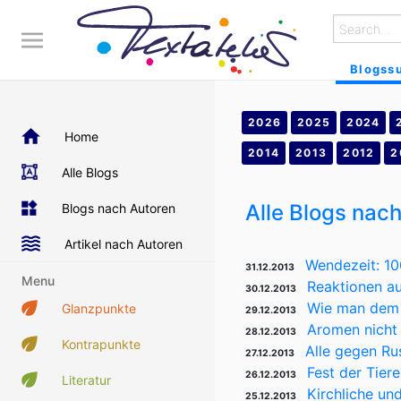
Blogss
2026
2025
2024
Home
2014
2013
2012
2
Alle Blogs
Alle Blogs nac
Blogs nach Autoren
Artikel nach Autoren
Wendezeit: 10
31.12.2013
Menu
Reaktionen au
30.12.2013
Wie man dem 
Glanzpunkte
29.12.2013
Aromen nicht 
28.12.2013
Kontrapunkte
Alle gegen Ru
27.12.2013
Fest der Tie
26.12.2013
Literatur
Kirchliche un
25.12.2013